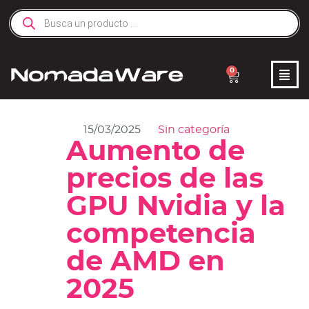
0
15/03/2025
Sin categoría
Aumento de
precios de las
GPU Nvidia y la
competencia
de AMD en
2025