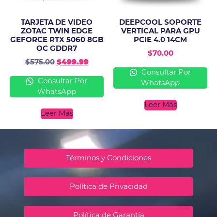
TARJETA DE VIDEO
DEEPCOOL SOPORTE
ZOTAC TWIN EDGE
VERTICAL PARA GPU
GEFORCE RTX 5060 8GB
PCIE 4.0 14CM
OC GDDR7
$
70.00
$
575.00
$
499.99
Consultar Por
Consultar Por
WhatsApp
WhatsApp
Leer Más
Leer Más
Términos y Condiciones
Política de Privacidad
Política de Garantía