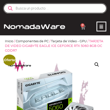
0
Inicio
/
Componentes de PC
/
Tarjeta de Video - GPU
/ TARJETA
DE VIDEO GIGABYTE EAGLE ICE GEFORCE RTX 5060 8GB OC
GDDR7
¡Oferta!