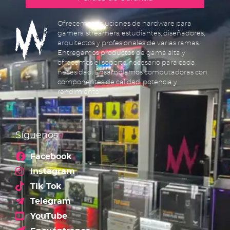
Ofrecemos soluciones de hardware para
gamers, streamers, estudiantes, diseñadores,
arquitectos y profesionales de varias ramas.
Entregamos productos de gama alta y
ofrecemos el soporte necesario para cada
necesidad. Ensamblamos computadoras con
componentes de calidad, potencia y
rendimiento.
Síguenos
Facebook
Instagram
Tik Tok
Telegram
YouTube