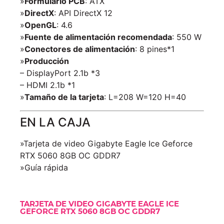
»
Formulario PCB
: ATX
»
DirectX
: API DirectX 12
»
OpenGL
: 4.6
»
Fuente de alimentación recomendada
: 550 W
»
Conectores de alimentación
: 8 pines*1
»
Producción
– DisplayPort 2.1b *3
– HDMI 2.1b *1
»
Tamaño de la tarjeta
: L=208 W=120 H=40
EN LA CAJA
»Tarjeta de video Gigabyte Eagle Ice Geforce
RTX 5060 8GB OC GDDR7
»Guía rápida
TARJETA DE VIDEO GIGABYTE EAGLE ICE
GEFORCE RTX 5060 8GB OC GDDR7