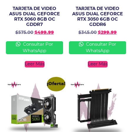
TARJETA DE VIDEO
TARJETA DE VIDEO
ASUS DUAL GEFORCE
ASUS DUAL GEFORCE
RTX 5060 8GB OC
RTX 3050 6GB OC
GDDR7
GDDR6
$
575.00
$
499.99
$
345.00
$
299.99
Consultar Por
Consultar Por
WhatsApp
WhatsApp
Leer Más
Leer Más
¡Oferta!