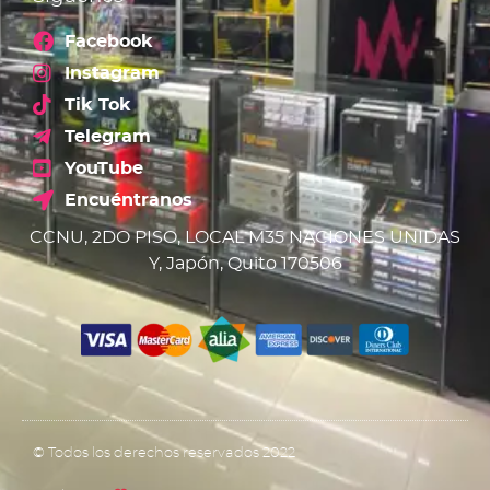
Facebook
Instagram
Tik Tok
Telegram
YouTube
Encuéntranos
CCNU, 2DO PISO, LOCAL M35 NACIONES UNIDAS
Y, Japón, Quito 170506
© Todos los derechos reservados 2022