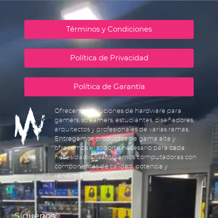
Términos y Condiciones
Política de Privacidad
Política de Garantía
Ofrecemos soluciones de hardware para
gamers, streamers, estudiantes, diseñadores,
arquitectos y profesionales de varias ramas.
Entregamos productos de gama alta y
ofrecemos el soporte necesario para cada
necesidad. Ensamblamos computadoras con
componentes de calidad, potencia y
rendimiento.
Síguenos