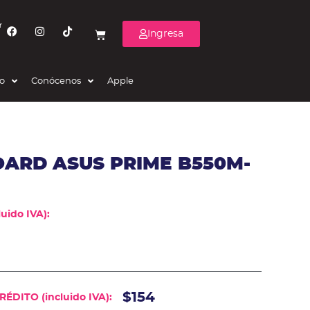
r
Ingresa
eo
Conócenos
Apple
ARD ASUS PRIME B550M-
uido IVA):
$154
ÉDITO (incluido IVA):