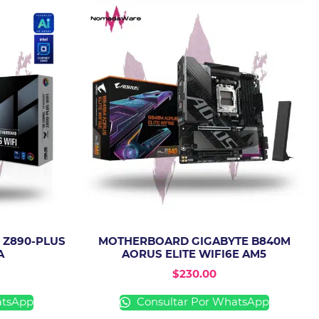
 Z890-PLUS
MOTHERBOARD GIGABYTE B840M
A
AORUS ELITE WIFI6E AM5
$
230.00
atsApp
Consultar Por WhatsApp