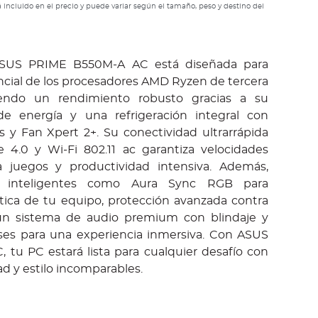
 incluido en el precio y puede variar según el tamaño, peso y destino del
SUS PRIME B550M-A AC está diseñada para
encial de los procesadores AMD Ryzen de tercera
iendo un rendimiento robusto gracias a su
e energía y una refrigeración integral con
s y Fan Xpert 2+. Su conectividad ultrarrápida
 4.0 y Wi-Fi 802.11 ac garantiza velocidades
a juegos y productividad intensiva. Además,
es inteligentes como Aura Sync RGB para
ética de tu equipo, protección avanzada contra
un sistema de audio premium con blindaje y
ses para una experiencia inmersiva. Con ASUS
tu PC estará lista para cualquier desafío con
ad y estilo incomparables.