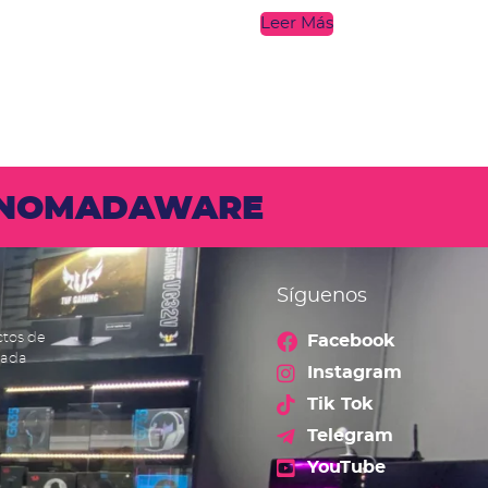
Leer Más
N NOMADAWARE
Síguenos
ctos de
Facebook
cada
Instagram
Tik Tok
Telegram
YouTube