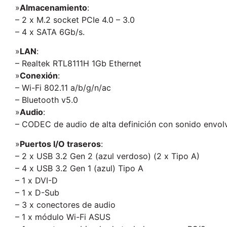
»
Almacenamiento
:
– 2 x M.2 socket PCIe 4.0 – 3.0
– 4 x SATA 6Gb/s.
»
LAN
:
– Realtek RTL8111H 1Gb Ethernet
»
Conexión
:
– Wi-Fi 802.11 a/b/g/n/ac
– Bluetooth v5.0
»
Audio
:
– CODEC de audio de alta definición con sonido envol
»
Puertos I/O traseros
:
– 2 x USB 3.2 Gen 2 (azul verdoso) (2 x Tipo A)
– 4 x USB 3.2 Gen 1 (azul) Tipo A
– 1 x DVI-D
– 1 x D-Sub
– 3 x conectores de audio
– 1 x módulo Wi-Fi ASUS