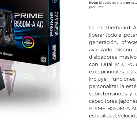
Nota:
El costo de envío
no
está
producto.
La motherboard A
liberar todo el pot
generación, ofrec
avanzado diseño d
disipadores masivo
con Dual M.2, PCIe
excepcionales par
incluye funcion
personalizar la est
sobretensiones y 
capacitores japone
PRIME B550M-A AC, 
estabilidad, velocid