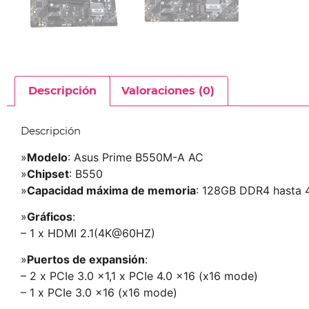
Descripción
Valoraciones (0)
Descripción
»
Modelo
: Asus Prime B550M-A AC
»
Chipset
: B550
»
Capacidad máxima de memoria
: 128GB DDR4 hasta
»
Gráficos
:
– 1 x HDMI 2.1(4K@60HZ)
»
Puertos de expansión
:
– 2 x PCIe 3.0 x1,1 x PCIe 4.0 x16 (x16 mode)
– 1 x PCIe 3.0 x16 (x16 mode)