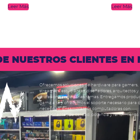
Leer Más
Leer Más
 DE NUESTROS CLIENTES E
Ofrecemos soluciones de hardware para gamers,
streamers, estudiantes, diseñadores, arquitectos y
profesionales de varias ramas. Entregamos produ
gama alta y ofrecemos el soporte necesario para 
necesidad. Ensamblamos computadoras con
componentes de calidad, potencia y rendimiento.