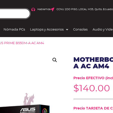
Hablemos
CCNU 2DO PISO, LOCAL M35, Quito, Ecuado
Nómada PCs
Laptops y Accesorios
Consolas
Audio y Vid
S PRIME B550M-A AC AM4
MOTHERBO
A AC AM4
Precio EFECTIVO (incl
$
140.00
Precio TARJETA DE CR