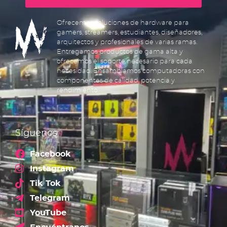
Ofrecemos soluciones de hardware para
gamers, streamers, estudiantes, diseñadores,
arquitectos y profesionales de varias ramas.
Entregamos productos de gama alta y
ofrecemos el soporte necesario para cada
necesidad. Ensamblamos computadoras con
componentes de calidad, potencia y
rendimiento.
Síguenos
Facebook
Instagram
Tik Tok
Telegram
YouTube