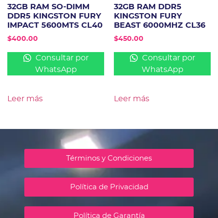
32GB RAM SO-DIMM
32GB RAM DDR5
DDR5 KINGSTON FURY
KINGSTON FURY
IMPACT 5600MTS CL40
BEAST 6000MHZ CL36
$
400.00
$
450.00
Consultar por
Consultar por
WhatsApp
WhatsApp
Leer más
Leer más
Términos y Condiciones
Política de Privacidad
Política de Garantía