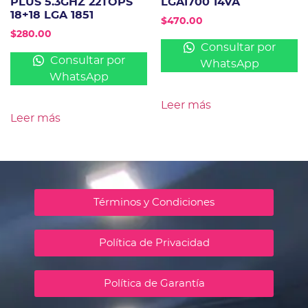
PLUS 5.3GHZ 22TOPS
LGA1700 14VA
18+18 LGA 1851
$
470.00
$
280.00
Consultar por
Consultar por
WhatsApp
WhatsApp
Leer más
Leer más
Términos y Condiciones
Política de Privacidad
Política de Garantía