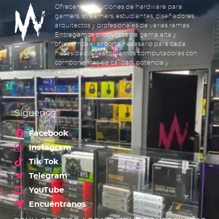
Ofrecemos soluciones de hardware para
gamers, streamers, estudiantes, diseñadores,
arquitectos y profesionales de varias ramas.
Entregamos productos de gama alta y
ofrecemos el soporte necesario para cada
necesidad. Ensamblamos computadoras con
componentes de calidad, potencia y
rendimiento.
Síguenos
Facebook
Instagram
Tik Tok
Telegram
YouTube
Encuéntranos