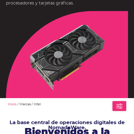
procesadores y tarjetas gráficas.
Inicio
/ Marcas / Intel
La base central de operaciones digitales de
NomadaWare.
Bienvenidos a la