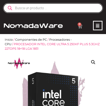
0
Inicio
/
Componentes de PC
/
Procesadores -
CPU
/ PROCESADOR INTEL CORE ULTRA 5 250KF PLUS 5.3GHZ
22TOPS 18+18 LGA 1851