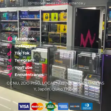
componentes de calidad, potencia y
rendimiento.
Síguenos
Facebook
Instagram
Tik Tok
Telegram
YouTube
Encuéntranos
CCNU, 2DO PISO, LOCAL M35 NACIONES UNIDAS
Y, Japón, Quito 170506