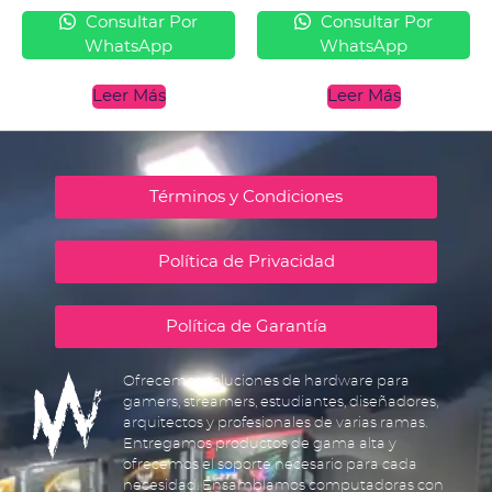
Consultar Por
Consultar Por
WhatsApp
WhatsApp
Leer Más
Leer Más
Términos y Condiciones
Política de Privacidad
Política de Garantía
Ofrecemos soluciones de hardware para
gamers, streamers, estudiantes, diseñadores,
arquitectos y profesionales de varias ramas.
Entregamos productos de gama alta y
ofrecemos el soporte necesario para cada
necesidad. Ensamblamos computadoras con