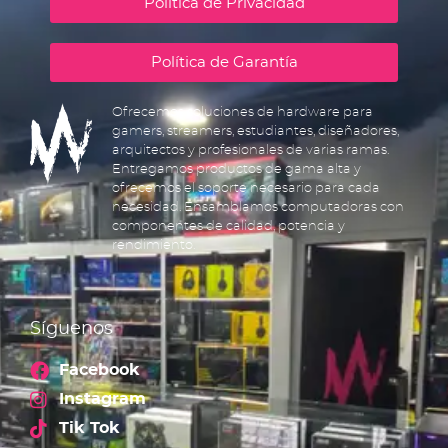
Política de Privacidad
Política de Garantía
Ofrecemos soluciones de hardware para
gamers, streamers, estudiantes, diseñadores,
arquitectos y profesionales de varias ramas.
Entregamos productos de gama alta y
ofrecemos el soporte necesario para cada
necesidad. Ensamblamos computadoras con
componentes de calidad, potencia y
rendimiento.
Síguenos
Facebook
Instagram
Tik Tok