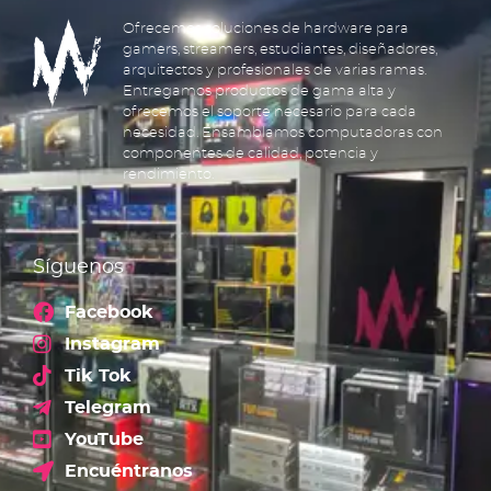
Ofrecemos soluciones de hardware para
gamers, streamers, estudiantes, diseñadores,
arquitectos y profesionales de varias ramas.
Entregamos productos de gama alta y
ofrecemos el soporte necesario para cada
necesidad. Ensamblamos computadoras con
componentes de calidad, potencia y
rendimiento.
Síguenos
Facebook
Instagram
Tik Tok
Telegram
YouTube
Encuéntranos