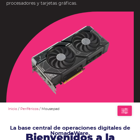
procesadores y tarjetas gráficas.
Inicio
/
Periféricos
/ Mousepad
La base central de operaciones digitales de
NomadaWare.
Bienvenidos a la