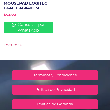
MOUSEPAD LOGITECH
G640 L 46X40CM
$
45.00
Consultar por
WhatsApp
Leer más
Términos y Condiciones
Política de Privacidad
Política de Garantía