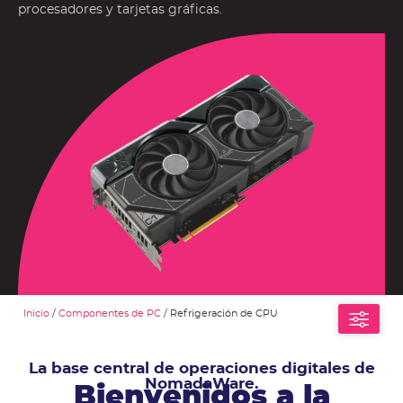
procesadores y tarjetas gráficas.
Inicio
/
Componentes de PC
/ Refrigeración de CPU
La base central de operaciones digitales de
NomadaWare.
Bienvenidos a la