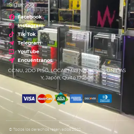
Síguenos
Facebook
Instagram
Tik Tok
Telegram
YouTube
Encuéntranos
CCNU, 2DO PISO, LOCAL M35 NACIONES UNIDAS
Y, Japón, Quito 170506
© Todos los derechos reservados 2022