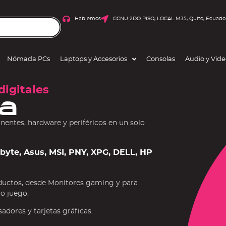
Hablemos
CCNU 2DO PISO, LOCAL M35, Quito, Ecuado
Nómada PCs
Laptops y Accesorios
Consolas
Audio y Vid
digitales
a
ntes, hardware y periféricos en un solo
gabyte, Asus, MSI, PNY, XPG, DELL, HP
ductos, desde Monitores gaming y para
 o juego.
dores y tarjetas gráficas.