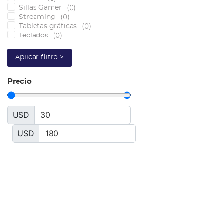
(
0
)
Sillas Gamer
(
0
)
Streaming
(
0
)
Tabletas gráficas
(
0
)
Teclados
Aplicar filtro >
Precio
USD
USD