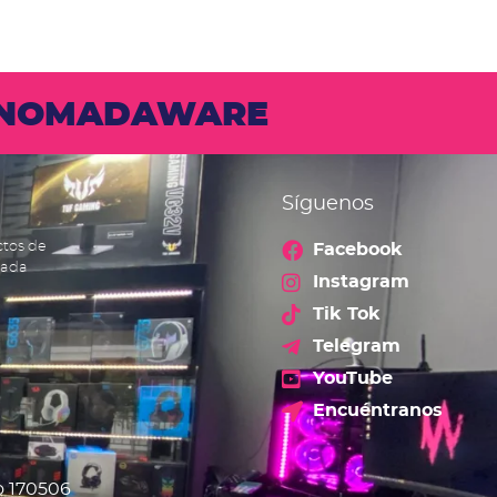
N NOMADAWARE
Síguenos
ctos de
Facebook
cada
Instagram
Tik Tok
Telegram
YouTube
Encuéntranos
o 170506