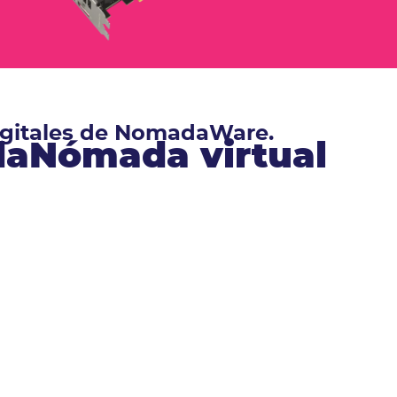
digitales de NomadaWare.
ndaNómada virtual