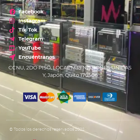
Facebook
Instagram
Tik Tok
Telegram
YouTube
Encuéntranos
CCNU, 2DO PISO, LOCAL M35 NACIONES UNIDAS
Y, Japón, Quito 170506
© Todos los derechos reservados 2022