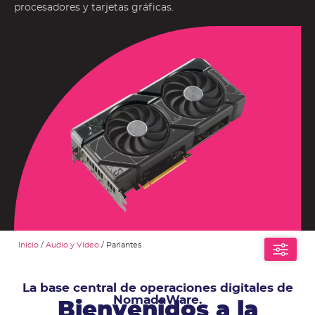
procesadores y tarjetas gráficas.
Inicio
/
Audio y Video
/ Parlantes
La base central de operaciones digitales de
NomadaWare.
Bienvenidos a la