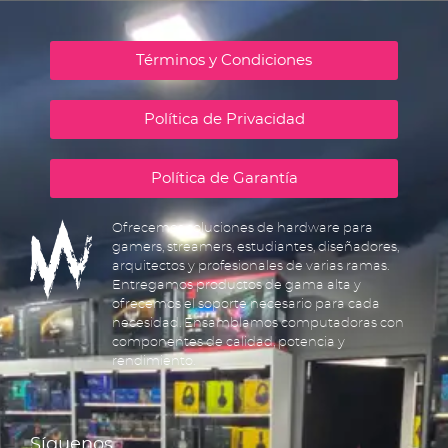
Términos y Condiciones
Política de Privacidad
Política de Garantía
Ofrecemos soluciones de hardware para
gamers, streamers, estudiantes, diseñadores,
arquitectos y profesionales de varias ramas.
Entregamos productos de gama alta y
ofrecemos el soporte necesario para cada
necesidad. Ensamblamos computadoras con
componentes de calidad, potencia y
rendimiento.
Síguenos