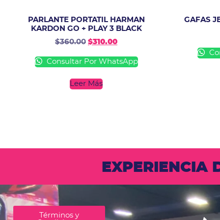
PARLANTE PORTATIL HARMAN
GAFAS J
KARDON GO + PLAY 3 BLACK
$
360.00
$
310.00
Con
Consultar Por WhatsApp
Leer Más
EXPERIENCIA
Términos y