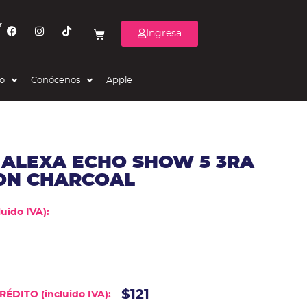
r
Ingresa
eo
Conócenos
Apple
 ALEXA ECHO SHOW 5 3RA
ON CHARCOAL
uido IVA):
$121
ÉDITO (incluido IVA):