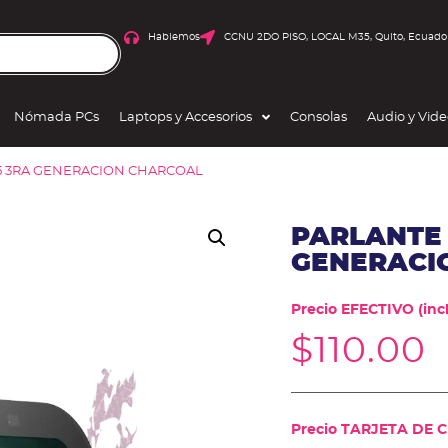
Hablemos
CCNU 2DO PISO, LOCAL M35, Quito, Ecuado
Nómada PCs
Laptops y Accesorios
Consolas
Audio y Vid
5 3RA GENERACION CHARCOAL
PARLANTE
GENERACI
Precio EFECTIVO (incl
$
110.00
Precio TARJETA DE CR