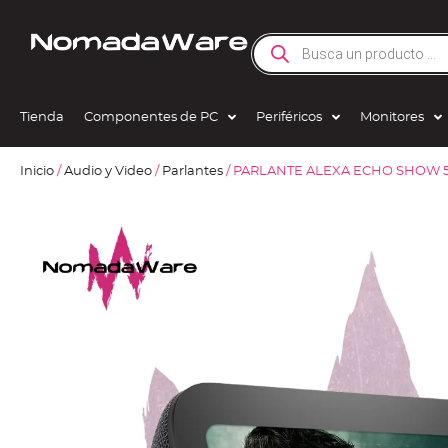
Tienda
Componentes de PC
Periféricos
Monitores
Inicio
/
Audio y Video
/
Parlantes
/ PARLANTE ALEXA ECHO SHOW 