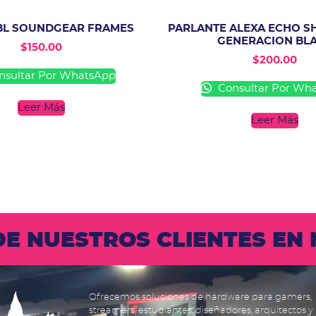
BL SOUNDGEAR FRAMES
PARLANTE ALEXA ECHO S
GENERACION BL
$
150.00
$
200.00
sultar Por WhatsApp
Consultar Por Wh
Leer Más
Leer Más
 DE NUESTROS CLIENTES E
Ofrecemos soluciones de hardware para gamers,
streamers, estudiantes, diseñadores, arquitectos y