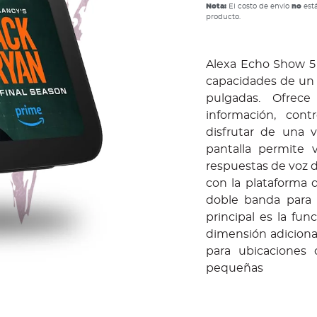
Nota:
El costo de envío
no
está
producto.
Alexa Echo Show 5 
capacidades de un a
pulgadas. Ofrec
información, cont
disfrutar de una 
pantalla permite v
respuestas de voz 
con la plataforma 
doble banda para 
principal es la fun
dimensión adicional
para ubicaciones 
pequeñas