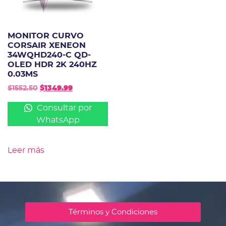
MONITOR CURVO
CORSAIR XENEON
34WQHD240-C QD-
OLED HDR 2K 240HZ
0.03MS
$
1552.50
$
1349.99
Consultar por
WhatsApp
Leer más
Términos y Condiciones