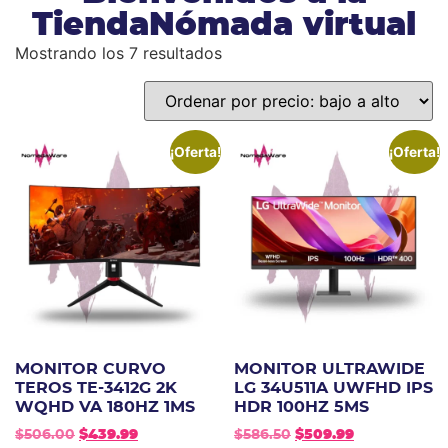
TiendaNómada virtual
Mostrando los 7 resultados
¡Oferta!
¡Oferta!
MONITOR CURVO
MONITOR ULTRAWIDE
TEROS TE-3412G 2K
LG 34U511A UWFHD IPS
WQHD VA 180HZ 1MS
HDR 100HZ 5MS
$
506.00
$
439.99
$
586.50
$
509.99