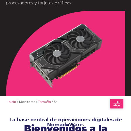
procesadores y tarjetas gráficas.
Inicio
/ Monitores /
Tamaño
/ 34
La base central de operaciones digitales de
NomadaWare.
Bienvenidos a la