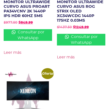
MONITOR ULTRAWIDE
MONITOR ULTRAWIDE
CURVO ASUS PROART
CURVO ASUS ROG
PA34VCNV 2K 1440P
STRIX OLED
IPS HDR 60HZ 5MS
XG34WCDG 1440P
175HZ 0.03MS
$
977.50
$
849.99
$
1437.50
$
1249.99
Consultar por
Consultar por
WhatsApp
WhatsApp
Leer más
Leer más
¡Oferta!