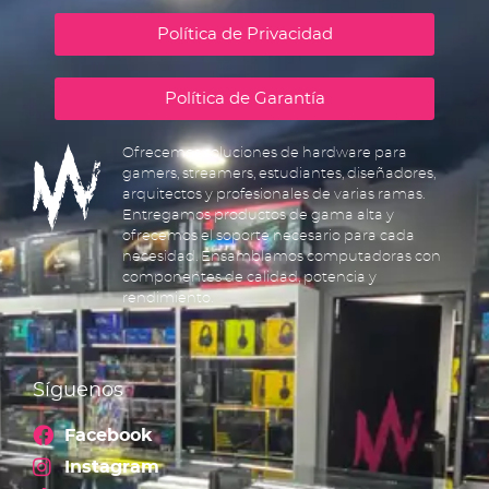
Política de Privacidad
Política de Garantía
Ofrecemos soluciones de hardware para
gamers, streamers, estudiantes, diseñadores,
arquitectos y profesionales de varias ramas.
Entregamos productos de gama alta y
ofrecemos el soporte necesario para cada
necesidad. Ensamblamos computadoras con
componentes de calidad, potencia y
rendimiento.
Síguenos
Facebook
Instagram