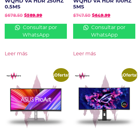
WQHD VA HDR 250HZ
WQHD VA HDR 100HZ
0.5MS
5MS
$
678.50
$
589.99
$
747.50
$
649.99
Consultar por
Consultar por
WhatsApp
WhatsApp
Leer más
Leer más
¡Oferta!
¡Oferta!