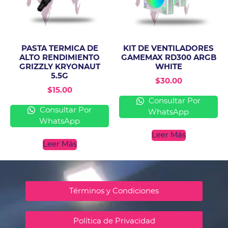
PASTA TERMICA DE
KIT DE VENTILADORES
ALTO RENDIMIENTO
GAMEMAX RD300 ARGB
GRIZZLY KRYONAUT
WHITE
5.5G
$
30.00
$
15.00
Consultar Por
Consultar Por
WhatsApp
WhatsApp
Leer Más
Leer Más
Términos y Condiciones
Política de Privacidad