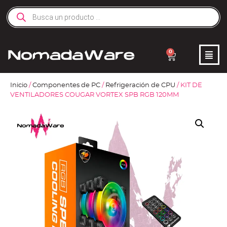
0
Inicio
/
Componentes de PC
/
Refrigeración de CPU
/ KIT DE
VENTILADORES COUGAR VORTEX SPB RGB 120MM