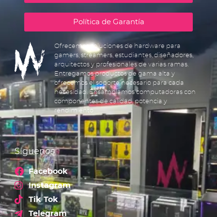
Política de Garantía
Ofrecemos soluciones de hardware para
gamers, streamers, estudiantes, diseñadores,
arquitectos y profesionales de varias ramas.
Entregamos productos de gama alta y
ofrecemos el soporte necesario para cada
necesidad. Ensamblamos computadoras con
componentes de calidad, potencia y
rendimiento.
Síguenos
Facebook
Instagram
Tik Tok
Telegram