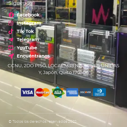
Síguenos
Facebook
Instagram
Tik Tok
Telegram
YouTube
Encuéntranos
CCNU, 2DO PISO, LOCAL M35 NACIONES UNIDAS
Y, Japón, Quito 170506
© Todos los derechos reservados 2022