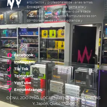
arquitectos y profesionales de varias ramas.
Entregamos productos de gama alta y
ofrecemos el soporte necesario para cada
necesidad. Ensamblamos computadoras con
componentes de calidad, potencia y
rendimiento.
Síguenos
Facebook
Instagram
Tik Tok
Telegram
YouTube
Encuéntranos
CCNU, 2DO PISO, LOCAL M35 NACIONES UNIDAS
Y, Japón, Quito 170506