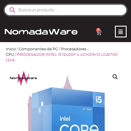
0
Inicio
/
Componentes de PC
/
Procesadores -
CPU
/ PROCESADOR INTEL I5 12400F 4.4GHZ 6+12 LGA1700
12VA