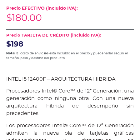
Precio EFECTIVO (incluido IVA):
$
180.00
Precio TARJETA DE CRÉDITO (incluido IVA):
$198
Nota:
El costo de envío
no
está incluido en el precio y puede variar según el
tamaño, peso y destino del producto.
INTEL I5 12400F – ARQUITECTURA HIBRIDA
Procesadores Intel® Core™ de 12ª Generación: una
generación como ninguna otra. Con una nueva
arquitectura híbrida de desempeño sin
precedentes.
Los procesadores Intel® Core™ de 12ª Generación
admiten la nueva ola de tarjetas gráficas