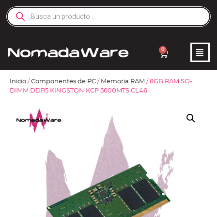
0
Inicio
/
Componentes de PC
/
Memoria RAM
/ 8GB RAM SO-
DIMM DDR5 KINGSTON KCP 5600MTS CL46