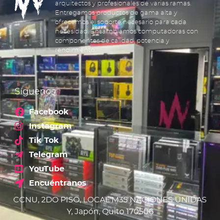
arquitectos y profesionales de varias ramas.
Entregamos productos de gama alta y
ofrecemos el soporte necesario para cada
necesidad. Ensamblamos computadoras con
componentes de calidad, potencia y
rendimiento.
Síguenos
Facebook
Instagram
Tik Tok
Telegram
YouTube
Encuéntranos
CCNU, 2DO PISO, LOCAL M35 NACIONES UNIDAS
Y, Japón, Quito 170506