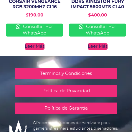
CORSAIR VENGEANCE
DDR5 KINGSTON FURY
RGB 3200MHZ CL16
IMPACT 5600MTS CL40
$
190.00
$
400.00
Consultar Por
Consultar Por
WhatsApp
WhatsApp
Leer Más
Leer Más
Términos y Condiciones
Política de Privacidad
Política de Garantía
Ofrecemos soluciones de hardware para
gamers, streamers, estudiantes, diseñadores,