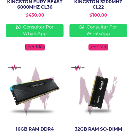
KINGSTON FURY BEAST
KINGSTON 3200MHZ
6000MHZ CL36
CL22
$
450.00
$
100.00
Consultar Por
Consultar Por
WhatsApp
WhatsApp
Leer Más
Leer Más
16GB RAM DDR4
32GB RAM SO-DIMM