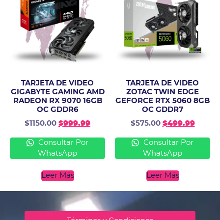
TARJETA DE VIDEO
TARJETA DE VIDEO
GIGABYTE GAMING AMD
ZOTAC TWIN EDGE
RADEON RX 9070 16GB
GEFORCE RTX 5060 8GB
OC GDDR6
OC GDDR7
$
1150.00
$
999.99
$
575.00
$
499.99
Consultar Por
Consultar Por
WhatsApp
WhatsApp
Leer Más
Leer Más