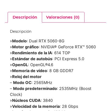
Descripción
Valoraciones (0)
Descripción
»
Modelo
: Dual RTX 5060-8G
»
Motor gráfico
: NVIDIA® GeForce RTX™ 5060
»
Rendimiento de la IA
: 614 TOP
»
Estándar de autobús
: PCI Express 5.0
»
OpenGL
: OpenGL®4.6
»
Memoria de vídeo
: 8 GB GDDR7
»
Reloj del motor
–
Modo OC
: 2565MHz
–
Modo predeterminado
: 2535MHz (Boost
Clock)
»
Núcleos CUDA
: 3840
»
Velocidad de la memoria
: 28 Gbps