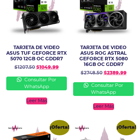
TARJETA DE VIDEO
TARJETA DE VIDEO
ASUS TUF GEFORCE RTX
ASUS ROG ASTRAL
5070 12GB OC GDDR7
GEFORCE RTX 5080
16GB OC GDDR7
$
1207.50
$
1049.99
$
2748.50
$
2389.99
Consultar Por
Consultar Por
WhatsApp
WhatsApp
Leer Más
Leer Más
¡Oferta!
¡Oferta!