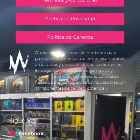
Términos y Condiciones
Política de Privacidad
Política de Garantía
Ofrecemos soluciones de hardware para
gamers, streamers, estudiantes, diseñadores,
arquitectos y profesionales de varias ramas.
Entregamos productos de gama alta y
ofrecemos el soporte necesario para cada
necesidad. Ensamblamos computadoras con
componentes de calidad, potencia y
rendimiento.
Síguenos
Facebook