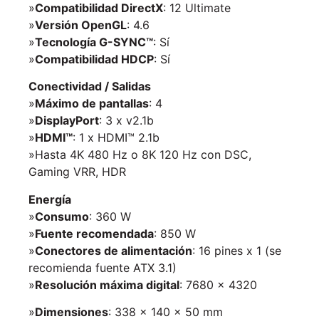
»
Compatibilidad DirectX
: 12 Ultimate
»
Versión OpenGL
: 4.6
»
Tecnología G-SYNC™
: Sí
»
Compatibilidad HDCP
: Sí
Conectividad / Salidas
»
Máximo de pantallas
: 4
»
DisplayPort
: 3 x v2.1b
»
HDMI™
: 1 x HDMI™ 2.1b
»Hasta 4K 480 Hz o 8K 120 Hz con DSC,
Gaming VRR, HDR
Energía
»
Consumo
: 360 W
»
Fuente recomendada
: 850 W
»
Conectores de alimentación
: 16 pines x 1 (se
recomienda fuente ATX 3.1)
»
Resolución máxima digital
: 7680 x 4320
»
Dimensiones
: 338 x 140 x 50 mm