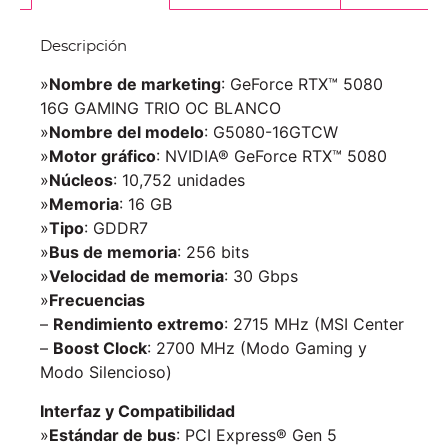
Descripción
»
Nombre de marketing
: GeForce RTX™ 5080
16G GAMING TRIO OC BLANCO
»
Nombre del modelo
: G5080-16GTCW
»
Motor gráfico
: NVIDIA® GeForce RTX™ 5080
»
Núcleos
: 10,752 unidades
»
Memoria
: 16 GB
»
Tipo
: GDDR7
»
Bus de memoria
: 256 bits
»
Velocidad de memoria
: 30 Gbps
»
Frecuencias
–
Rendimiento extremo
: 2715 MHz (MSI Center
–
Boost Clock
: 2700 MHz (Modo Gaming y
Modo Silencioso)
Interfaz y Compatibilidad
»
Estándar de bus
: PCI Express® Gen 5