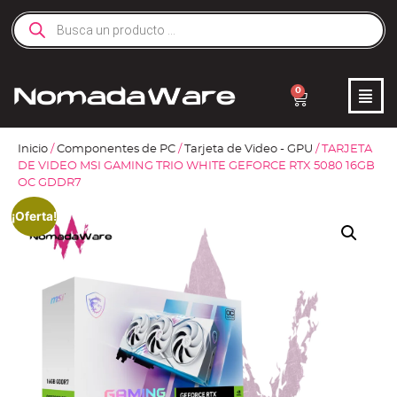
0
Inicio
/
Componentes de PC
/
Tarjeta de Video - GPU
/ TARJETA
DE VIDEO MSI GAMING TRIO WHITE GEFORCE RTX 5080 16GB
OC GDDR7
¡Oferta!