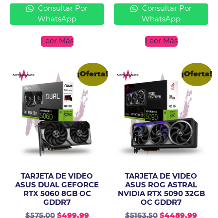
Consultar Por
Consultar Por
WhatsApp
WhatsApp
Leer Más
Leer Más
¡Oferta!
¡Oferta!
TARJETA DE VIDEO
TARJETA DE VIDEO
ASUS DUAL GEFORCE
ASUS ROG ASTRAL
RTX 5060 8GB OC
NVIDIA RTX 5090 32GB
GDDR7
OC GDDR7
$
575.00
$
499.99
$
5163.50
$
4489.99