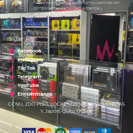
necesidad. Ensamblamos computadoras con
componentes de calidad, potencia y
rendimiento.
Síguenos
Facebook
Instagram
Tik Tok
Telegram
YouTube
Encuéntranos
CCNU, 2DO PISO, LOCAL M35 NACIONES UNIDAS
Y, Japón, Quito 170506