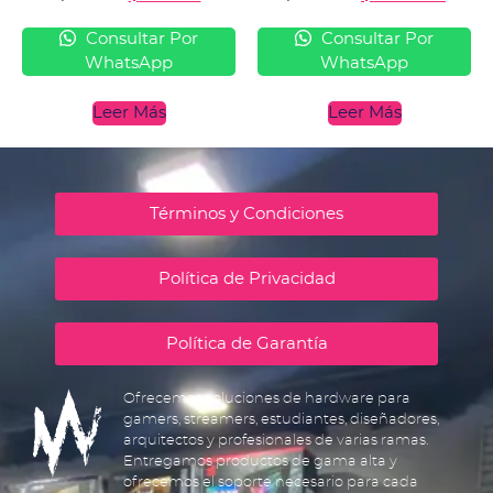
Consultar Por
Consultar Por
WhatsApp
WhatsApp
Leer Más
Leer Más
Términos y Condiciones
Política de Privacidad
Política de Garantía
Ofrecemos soluciones de hardware para
gamers, streamers, estudiantes, diseñadores,
arquitectos y profesionales de varias ramas.
Entregamos productos de gama alta y
ofrecemos el soporte necesario para cada