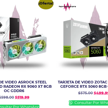
¡Oferta!
DE VIDEO ASROCK STEEL
TARJETA DE VIDEO ZOTAC
D RADEON RX 9060 XT 8GB
GEFORCE RTX 5060 8GB
OC GDDR6
$
575.00
$
499.9
$
598.00
$
519.99
Consultar Por Wh
sultar Por WhatsApp