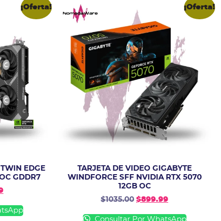
¡Oferta!
¡Oferta!
 TWIN EDGE
TARJETA DE VIDEO GIGABYTE
 OC GDDR7
WINDFORCE SFF NVIDIA RTX 5070
12GB OC
9
$
1035.00
$
899.99
atsApp
Consultar Por WhatsApp