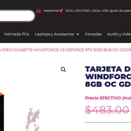
Hablemos
CCNU 2DO PISO, LOCAL M35, Quito, Ecuado
Nómada PCs
Laptops y Accesorios
Consolas
Audio y Vid
 VIDEO GIGABYTE WINDFORCE V2 GEFORCE RTX 5050 8GB OC GDD
TARJETA D
WINDFORCE
8GB OC G
Precio EFECTIVO (incl
$
483.00