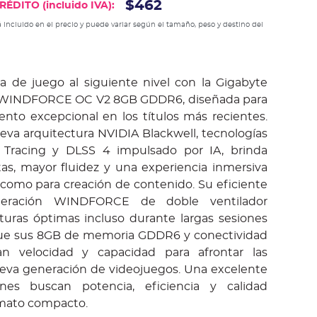
$462
ÉDITO (incluido IVA):
 incluido en el precio y puede variar según el tamaño, peso y destino del
ia de juego al siguiente nivel con la Gigabyte
 WINDFORCE OC V2 8GB GDDR6, diseñada para
ento excepcional en los títulos más recientes.
eva arquitectura NVIDIA Blackwell, tecnologías
Tracing y DLSS 4 impulsado por IA, brinda
tas, mayor fluidez y una experiencia inmersiva
como para creación de contenido. Su eficiente
igeración WINDFORCE de doble ventilador
uras óptimas incluso durante largas sesiones
que sus 8GB de memoria GDDR6 y conectividad
an velocidad y capacidad para afrontar las
ueva generación de videojuegos. Una excelente
nes buscan potencia, eficiencia y calidad
rmato compacto.