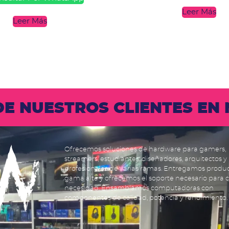
Leer Más
Leer Más
 DE NUESTROS CLIENTES E
Ofrecemos soluciones de hardware para gamers,
streamers, estudiantes, diseñadores, arquitectos y
profesionales de varias ramas. Entregamos produ
gama alta y ofrecemos el soporte necesario para 
necesidad. Ensamblamos computadoras con
componentes de calidad, potencia y rendimiento.