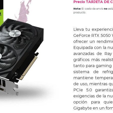
Precio TARJETA DE CR
Nota:
El costo de envío
no
está
producto.
Lleva tu experienc
GeForce RTX 5050
ofrecer un rendimi
Equipada con la nu
avanzadas de Ray 
gráficos más realis
tanto para gaming 
sistema de refr
mantiene temperat
de uso, mientras 
PCIe 5.0 garantiz
exigencias de la n
opción para quie
Gigabyte en un fo