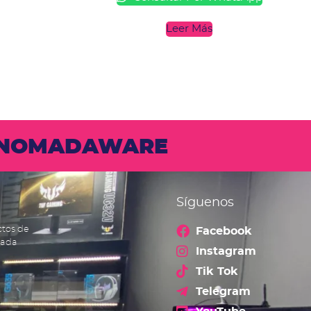
Leer Más
N NOMADAWARE
Síguenos
ctos de
Facebook
cada
Instagram
Tik Tok
Telegram