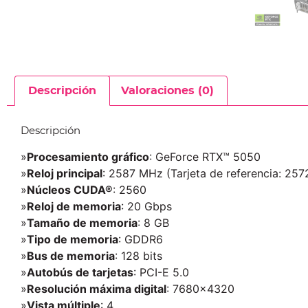
Descripción
Valoraciones (0)
Descripción
»
Procesamiento gráfico
: GeForce RTX™ 5050
»
Reloj principal
: 2587 MHz (Tarjeta de referencia: 25
»
Núcleos CUDA®
: 2560
»
Reloj de memoria
: 20 Gbps
»
Tamaño de memoria
: 8 GB
»
Tipo de memoria
: GDDR6
»
Bus de memoria
: 128 bits
»
Autobús de tarjetas
: PCI-E 5.0
»
Resolución máxima digital
: 7680×4320
»
Vista múltiple
: 4