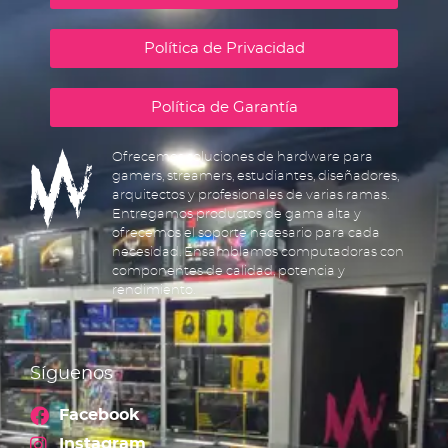
Política de Privacidad
Política de Garantía
Ofrecemos soluciones de hardware para
gamers, streamers, estudiantes, diseñadores,
arquitectos y profesionales de varias ramas.
Entregamos productos de gama alta y
ofrecemos el soporte necesario para cada
necesidad. Ensamblamos computadoras con
componentes de calidad, potencia y
rendimiento.
Síguenos
Facebook
Instagram