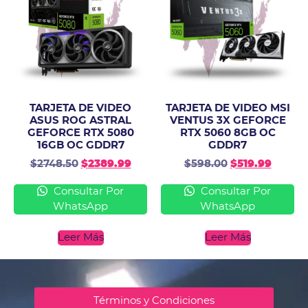
TARJETA DE VIDEO
TARJETA DE VIDEO MSI
ASUS ROG ASTRAL
VENTUS 3X GEFORCE
GEFORCE RTX 5080
RTX 5060 8GB OC
16GB OC GDDR7
GDDR7
$
2748.50
$
2389.99
$
598.00
$
519.99
Consultar Por
Consultar Por
WhatsApp
WhatsApp
Leer Más
Leer Más
Términos y Condiciones