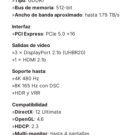
»
Tipo
: GDDR7
»
Bus de memoria
: 512-bit
»
Ancho de banda aproximado
: hasta 1.79 TB/s
Interfaz
»
PCI Express
: PCIe 5.0 x16
Salidas de video
»3 × DisplayPort 2.1b (UHBR20)
»1 × HDMI 2.1b
Soporte hasta
:
»4K 480 Hz
»8K 165 Hz con DSC
»HDR y VRR
Compatibilidad
»
DirectX
: 12 Ultimate
»
OpenGL
: 4.6
»
HDCP
: 2.3
»
Multi-monitor
: hasta 4 pantallas