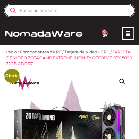
0
Inicio
/
Componentes de PC
/
Tarjeta de Video - GPU
/ TARJETA
DE VIDEO ZOTAC AMP EXTREME INFINITY GEFORCE RTX 5090
32GB GDDR7
¡Oferta!