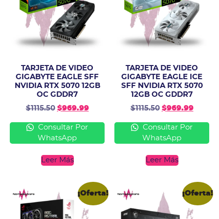
TARJETA DE VIDEO
TARJETA DE VIDEO
GIGABYTE EAGLE SFF
GIGABYTE EAGLE ICE
NVIDIA RTX 5070 12GB
SFF NVIDIA RTX 5070
OC GDDR7
12GB OC GDDR7
$
1115.50
$
969.99
$
1115.50
$
969.99
Consultar Por
Consultar Por
WhatsApp
WhatsApp
Leer Más
Leer Más
¡Oferta!
¡Oferta!