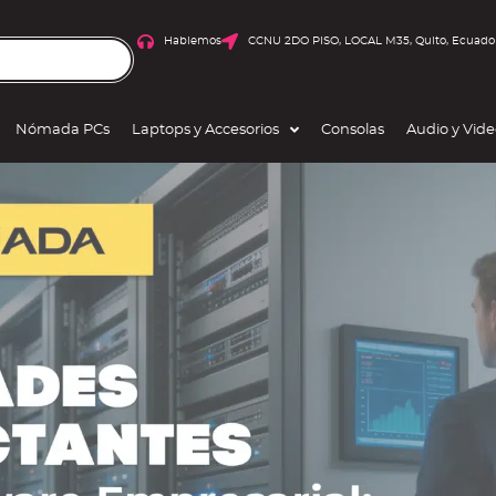
Hablemos
CCNU 2DO PISO, LOCAL M35, Quito, Ecuado
Nómada PCs
Laptops y Accesorios
Consolas
Audio y Vid