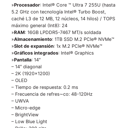
»
Procesador
: Intel® Core ™ Ultra 7 255U (hasta
5.2 GHz con tecnología Intel® Turbo Boost,
caché L3 de 12 MB, 12 núcleos, 14 hilos) / TOPS
máximo general (Int8): 24
»
RAM
: 16GB LPDDR5-7467 MT/s soldada
»
Almacenamiento
: 1TB SSD M.2 PCIe® NVMe™
»
Slot de expansión
: 1x M.2 PCIe® NVMe™
»
Gráficos integrados
: Intel® Graphics
»
Pantalla
: 14″
– 14″ diagonal
– 2K (1920×1200)
– OLED
– Tiempo de respuesta: 0.2 ms
– Frecuencia de refres∼co: 48-120Hz
– UWVA
– Micro-edge
– BrightView
– Low Blue Light