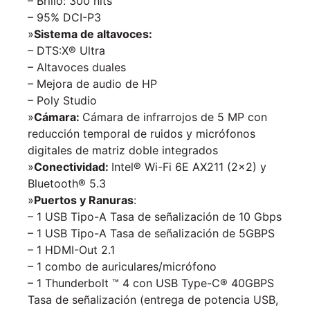
– Brillo: 300 nits
– 95% DCI-P3
»
Sistema de altavoces:
– DTS:X® Ultra
– Altavoces duales
– Mejora de audio de HP
– Poly Studio
»
Cámara:
Cámara de infrarrojos de 5 MP con
reducción temporal de ruidos y micrófonos
digitales de matriz doble integrados
»
Conectividad:
Intel® Wi-Fi 6E AX211 (2×2) y
Bluetooth® 5.3
»
Puertos y Ranuras
:
– 1 USB Tipo-A Tasa de señalización de 10 Gbps
– 1 USB Tipo-A Tasa de señalización de 5GBPS
– 1 HDMI-Out 2.1
– 1 combo de auriculares/micrófono
– 1 Thunderbolt ™ 4 con USB Type-C® 40GBPS
Tasa de señalización (entrega de potencia USB,