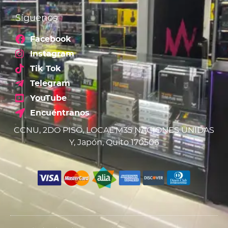
Síguenos
Facebook
Instagram
Tik Tok
Telegram
YouTube
Encuéntranos
CCNU, 2DO PISO, LOCAL M35 NACIONES UNIDAS
Y, Japón, Quito 170506