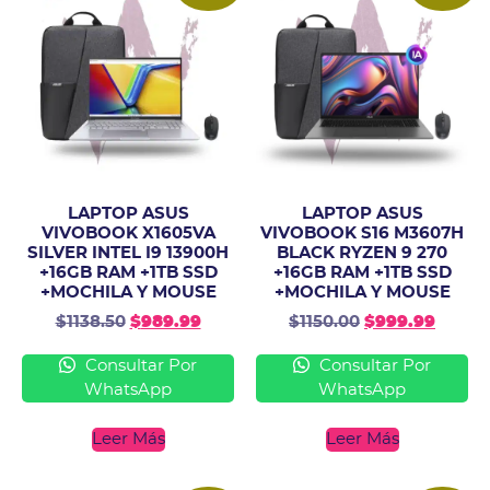
LAPTOP ASUS
LAPTOP ASUS
VIVOBOOK X1605VA
VIVOBOOK S16 M3607H
SILVER INTEL I9 13900H
BLACK RYZEN 9 270
+16GB RAM +1TB SSD
+16GB RAM +1TB SSD
+MOCHILA Y MOUSE
+MOCHILA Y MOUSE
$
1138.50
$
989.99
$
1150.00
$
999.99
Consultar Por
Consultar Por
WhatsApp
WhatsApp
Leer Más
Leer Más