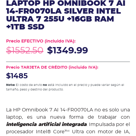
LAPTOP HP OMNIBOOK 7 AI
14-FR0070LA SILVER INTEL
ULTRA 7 255U +16GB RAM
+1TB SSD
Precio EFECTIVO (incluido IVA):
$
1552.50
$
1349.99
Precio TARJETA DE CRÉDITO (incluido IVA):
$1485
Nota:
El costo de envío
no
está incluido en el precio y puede variar según el
tamaño, peso y destino del producto.
La HP Omnibook 7 AI 14-FR0070LA no es solo una
laptop, es una nueva forma de trabajar con
inteligencia artificial integrada
. Impulsada por el
procesador Intel® Core™ Ultra con motor de IA,