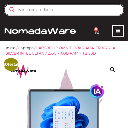
0
Inicio
/
Laptops
/ LAPTOP HP OMNIBOOK 7 AI 14-FR0070LA
SILVER INTEL ULTRA 7 255U +16GB RAM +1TB SSD
¡Oferta!