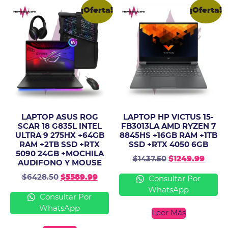
¡Oferta!
¡Oferta!
LAPTOP ASUS ROG
LAPTOP HP VICTUS 15-
SCAR 18 G835L INTEL
FB3013LA AMD RYZEN 7
ULTRA 9 275HX +64GB
8845HS +16GB RAM +1TB
RAM +2TB SSD +RTX
SSD +RTX 4050 6GB
5090 24GB +MOCHILA
$
1437.50
$
1249.99
AUDIFONO Y MOUSE
$
6428.50
$
5589.99
Consultar Por
WhatsApp
Consultar Por
WhatsApp
Leer Más