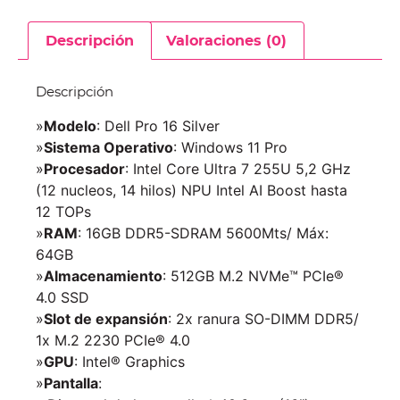
Descripción
Valoraciones (0)
Descripción
»
Modelo
: Dell Pro 16 Silver
»
Sistema Operativo
: Windows 11 Pro
»
Procesador
: Intel Core Ultra 7 255U 5,2 GHz
(12 nucleos, 14 hilos) NPU Intel AI Boost hasta
12 TOPs
»
RAM
: 16GB DDR5-SDRAM 5600Mts/ Máx:
64GB
»
Almacenamiento
: 512GB M.2 NVMe™ PCIe®
4.0 SSD
»
Slot de expansión
: 2x ranura SO-DIMM DDR5/
1x M.2 2230 PCIe® 4.0
»
GPU
: Intel® Graphics
»
Pantalla
: