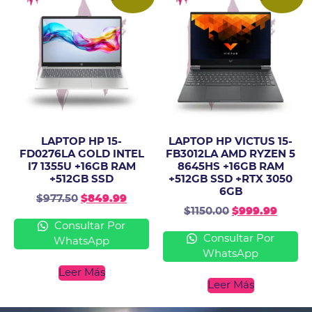
LAPTOP HP 15-
LAPTOP HP VICTUS 15-
FD0276LA GOLD INTEL
FB3012LA AMD RYZEN 5
I7 1355U +16GB RAM
8645HS +16GB RAM
+512GB SSD
+512GB SSD +RTX 3050
6GB
$
977.50
$
849.99
$
1150.00
$
999.99
Consultar Por
Consultar Por
WhatsApp
WhatsApp
Leer Más
Leer Más