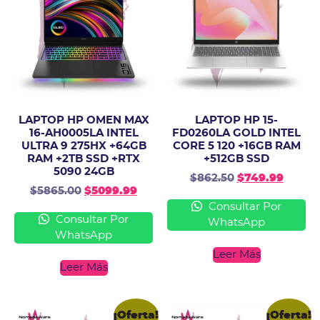
LAPTOP HP OMEN MAX
LAPTOP HP 15-
16-AH0005LA INTEL
FD0260LA GOLD INTEL
ULTRA 9 275HX +64GB
CORE 5 120 +16GB RAM
RAM +2TB SSD +RTX
+512GB SSD
5090 24GB
$
862.50
$
749.99
$
5865.00
$
5099.99
Consultar Por
Consultar Por
WhatsApp
WhatsApp
Leer Más
Leer Más
¡Oferta!
¡Oferta!