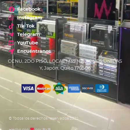
Facebook
Instagram
Tik Tok
Telegram
YouTube
Encuéntranos
CCNU, 2DO PISO, LOCAL M35 NACIONES UNIDAS
Y, Japón, Quito 170506
© Todos los derechos reservados 2022
Hecho con
por BKB​​