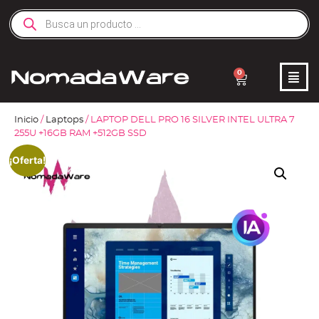
0
Inicio
/
Laptops
/ LAPTOP DELL PRO 16 SILVER INTEL ULTRA 7
255U +16GB RAM +512GB SSD
¡Oferta!