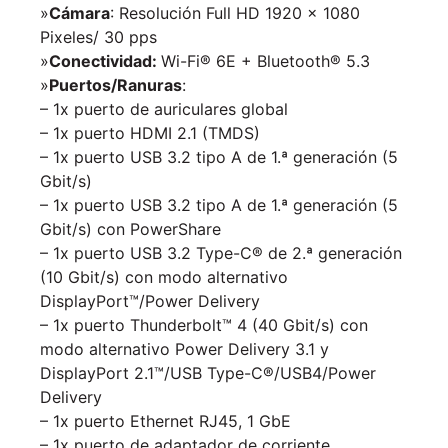
»
Cámara
: Resolución Full HD 1920 x 1080
Pixeles/ 30 pps
»
Conectividad:
Wi-Fi® 6E + Bluetooth® 5.3
»
Puertos/Ranuras
:
– 1x puerto de auriculares global
– 1x puerto HDMI 2.1 (TMDS)
– 1x puerto USB 3.2 tipo A de 1.ª generación (5
Gbit/s)
– 1x puerto USB 3.2 tipo A de 1.ª generación (5
Gbit/s) con PowerShare
– 1x puerto USB 3.2 Type-C® de 2.ª generación
(10 Gbit/s) con modo alternativo
DisplayPort™/Power Delivery
– 1x puerto Thunderbolt™ 4 (40 Gbit/s) con
modo alternativo Power Delivery 3.1 y
DisplayPort 2.1™/USB Type-C®/USB4/Power
Delivery
– 1x puerto Ethernet RJ45, 1 GbE
– 1x puerto de adaptador de corriente