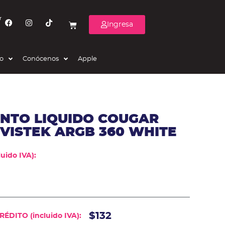
r
Ingresa
eo
Conócenos
Apple
ENTO LIQUIDO COUGAR
VISTEK ARGB 360 WHITE
uido IVA):
$132
ÉDITO (incluido IVA):