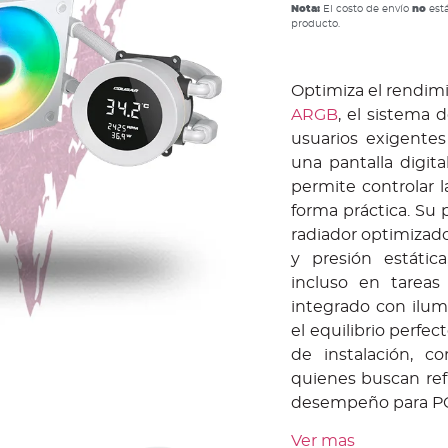
Nota:
El costo de envío
no
está
producto.
Optimiza el rendim
ARGB
, el sistema 
usuarios exigente
una pantalla digit
permite controlar 
forma práctica. Su 
radiador optimizado
y presión estátic
incluso en tareas
integrado con ilum
el equilibrio perfe
de instalación, c
quienes buscan refr
desempeño para P
Ver mas