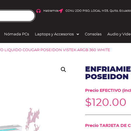
Hablemos
CCNU 2DO PISO, LOCAL M35, Quito, Ecuado
Nómada PCs
Laptops y Accesorios
Consolas
Audio y Vid
TO LIQUIDO COUGAR POSEIDON VISTEK ARGB 360 WHITE
ENFRIAMI
POSEIDON 
Precio EFECTIVO (incl
$
120.00
Precio TARJETA DE CR