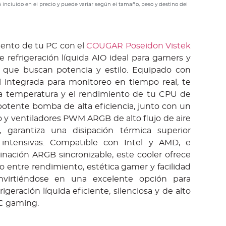
 incluido en el precio y puede variar según el tamaño, peso y destino del
iento de tu PC con el
COUGAR Poseidon Vistek
de refrigeración líquida AIO ideal para gamers y
s que buscan potencia y estilo. Equipado con
al integrada para monitoreo en tiempo real, te
la temperatura y el rendimiento de tu CPU de
potente bomba de alta eficiencia, junto con un
 y ventiladores PWM ARGB de alto flujo de aire
a, garantiza una disipación térmica superior
 intensivas. Compatible con Intel y AMD, e
inación ARGB sincronizable, este cooler ofrece
cto entre rendimiento, estética gamer y facilidad
onvirtiéndose en una excelente opción para
igeración líquida eficiente, silenciosa y de alto
C gaming.