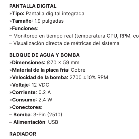
PANTALLA DIGITAL
»
Tipo
: Pantalla digital integrada
»
Tamaño
: 1.9 pulgadas
»
Funciones
:
– Monitoreo en tiempo real (temperatura CPU, RPM, c
– Visualización directa de métricas del sistema
BLOQUE DE AGUA Y BOMBA
»
Dimensiones
: Ø70 x 59 mm
»
Material de la placa fría
: Cobre
»
Velocidad de la bomba
: 2700 ±10% RPM
»
Voltaje
: 12 VDC
»
Corriente
: 0.2 A
»
Consumo
: 2.4 W
»
Conectores
:
–
Bomba
: 3-Pin (2510)
–
Alimentación
: USB
RADIADOR