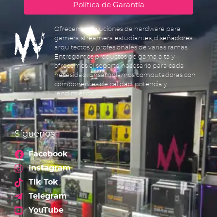
Política de Garantía
Ofrecemos soluciones de hardware para
gamers, streamers, estudiantes, diseñadores,
arquitectos y profesionales de varias ramas.
Entregamos productos de gama alta y
ofrecemos el soporte necesario para cada
necesidad. Ensamblamos computadoras con
componentes de calidad, potencia y
rendimiento.
Síguenos
Facebook
Instagram
Tik Tok
Telegram
YouTube