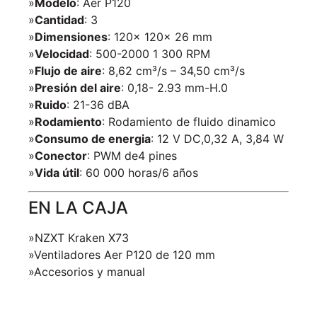
»
Modelo
: Aer P120
»
Cantidad
: 3
»
Dimensiones
: 120x 120x 26 mm
»
Velocidad
: 500-2000 1 300 RPM
»
Flujo de aire
: 8,62 cm³/s – 34,50 cm³/s
»
Presión del aire
: 0,18- 2.93 mm-H.0
»
Ruido
: 21-36 dBA
»
Rodamiento
: Rodamiento de fluido dinamico
»
Consumo de energia
: 12 V DC,0,32 A, 3,84 W
»
Conector
: PWM de4 pines
»
Vida útil
: 60 000 horas/6 años
EN LA CAJA
»NZXT Kraken X73
»Ventiladores Aer P120 de 120 mm
»Accesorios y manual