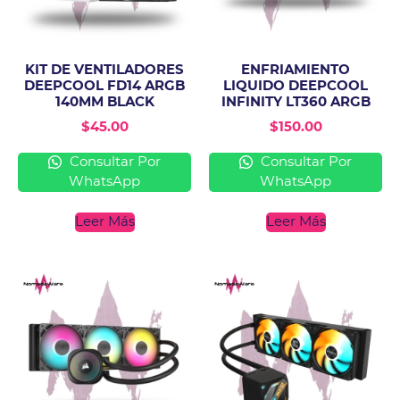
KIT DE VENTILADORES
ENFRIAMIENTO
DEEPCOOL FD14 ARGB
LIQUIDO DEEPCOOL
140MM BLACK
INFINITY LT360 ARGB
$
45.00
$
150.00
Consultar Por
Consultar Por
WhatsApp
WhatsApp
Leer Más
Leer Más