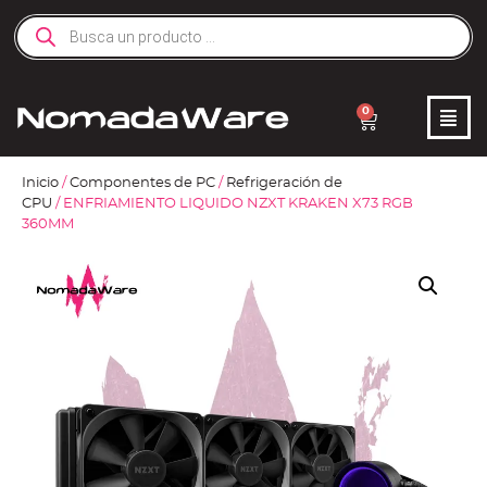
0
Inicio
/
Componentes de PC
/
Refrigeración de
CPU
/ ENFRIAMIENTO LIQUIDO NZXT KRAKEN X73 RGB
360MM