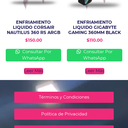
ENFRIAMIENTO
ENFRIAMIENTO
LIQUIDO CORSAIR
LIQUIDO GIGABYTE
NAUTILUS 360 RS ARGB
GAMING 360MM BLACK
$
150.00
$
110.00
Consultar Por
Consultar Por
WhatsApp
WhatsApp
Leer Más
Leer Más
Términos y Condiciones
Política de Privacidad