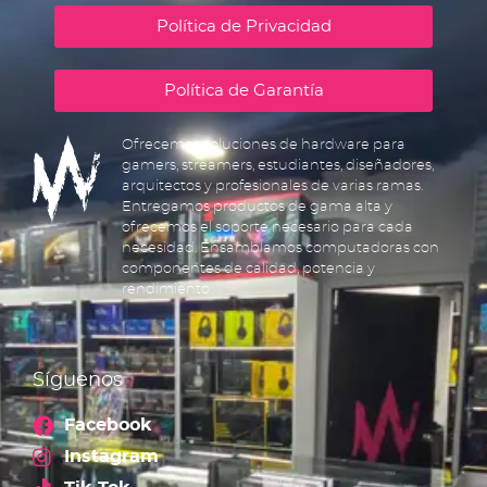
Política de Privacidad
Política de Garantía
Ofrecemos soluciones de hardware para
gamers, streamers, estudiantes, diseñadores,
arquitectos y profesionales de varias ramas.
Entregamos productos de gama alta y
ofrecemos el soporte necesario para cada
necesidad. Ensamblamos computadoras con
componentes de calidad, potencia y
rendimiento.
Síguenos
Facebook
Instagram