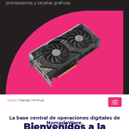
procesadores y tarjetas gráficas.
Inicio
/ Marcas / Primus
La base central de operaciones digitales de
NomadaWare.
Bienvenidos a la