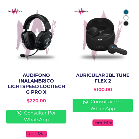
AUDIFONO
AURICULAR JBL TUNE
INALAMBRICO
FLEX 2
LIGHTSPEED LOGITECH
$
100.00
G PRO X
$
220.00
Consultar Por
WhatsApp
Consultar Por
WhatsApp
Leer Más
Leer Más