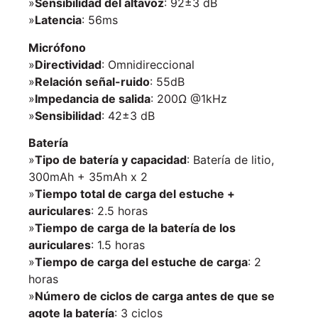
»
Sensibilidad del altavoz
: 92±3 dB
»
Latencia
: 56ms
Micrófono
»
Directividad
: Omnidireccional
»
Relación señal-ruido
: 55dB
»
Impedancia de salida
: 200Ω @1kHz
»
Sensibilidad
: 42±3 dB
Batería
»
Tipo de batería y capacidad
: Batería de litio,
300mAh + 35mAh x 2
»
Tiempo total de carga del estuche +
auriculares
: 2.5 horas
»
Tiempo de carga de la batería de los
auriculares
: 1.5 horas
»
Tiempo de carga del estuche de carga
: 2
horas
»
Número de ciclos de carga antes de que se
agote la batería
: 3 ciclos