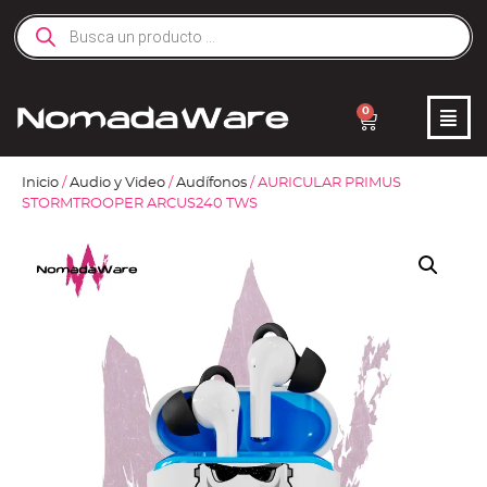
0
Inicio
/
Audio y Video
/
Audífonos
/ AURICULAR PRIMUS
STORMTROOPER ARCUS240 TWS