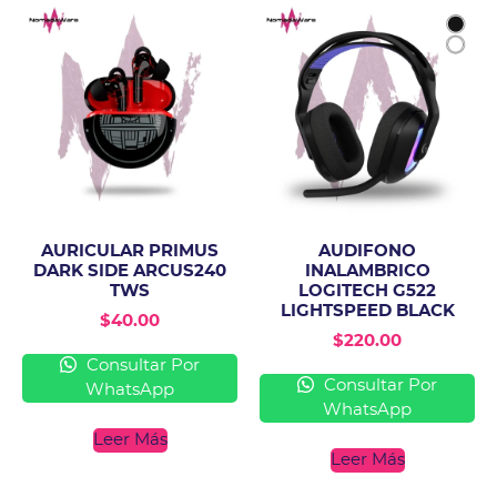
AURICULAR PRIMUS
AUDIFONO
DARK SIDE ARCUS240
INALAMBRICO
TWS
LOGITECH G522
LIGHTSPEED BLACK
$
40.00
$
220.00
Consultar Por
Consultar Por
WhatsApp
WhatsApp
Leer Más
Leer Más