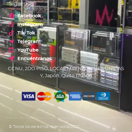
Síguenos
Facebook
Instagram
Tik Tok
Telegram
YouTube
Encuéntranos
CCNU, 2DO PISO, LOCAL M35 NACIONES UNIDAS
Y, Japón, Quito 170506
© Todos los derechos reservados 2022