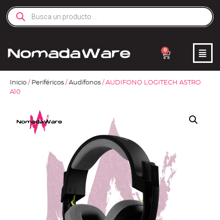
0
Inicio
/
Periféricos
/
Audífonos
/ AUDIFONO LOGITECH ASTRO
A10