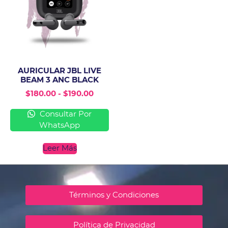
AURICULAR JBL LIVE
BEAM 3 ANC BLACK
$
180.00
-
$
190.00
Consultar Por
WhatsApp
Leer Más
Términos y Condiciones
Política de Privacidad