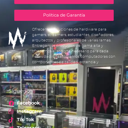
Política de Garantía
Ofrecemos soluciones de hardware para
gamers, streamers, estudiantes, diseñadores,
arquitectos y profesionales de varias ramas.
Entregamos productos de gama alta y
ofrecemos el soporte necesario para cada
necesidad. Ensamblamos computadoras con
componentes de calidad, potencia y
rendimiento.
Síguenos
Facebook
Instagram
Tik Tok