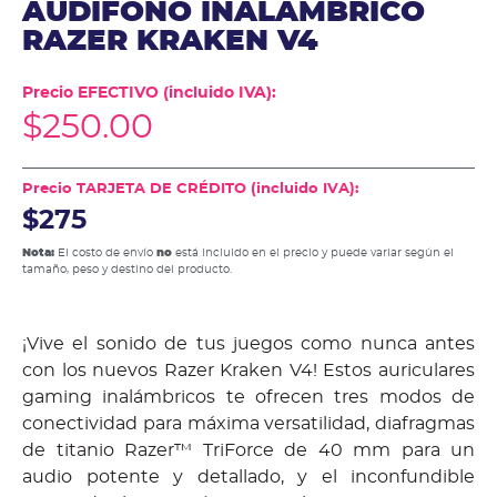
AUDIFONO INALAMBRICO
RAZER KRAKEN V4
Precio EFECTIVO (incluido IVA):
$
250.00
Precio TARJETA DE CRÉDITO (incluido IVA):
$275
Nota:
El costo de envío
no
está incluido en el precio y puede variar según el
tamaño, peso y destino del producto.
¡Vive el sonido de tus juegos como nunca antes
con los nuevos Razer Kraken V4! Estos auriculares
gaming inalámbricos te ofrecen tres modos de
conectividad para máxima versatilidad, diafragmas
de titanio Razer™ TriForce de 40 mm para un
audio potente y detallado, y el inconfundible