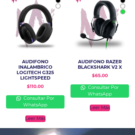
AUDIFONO
AUDIFONO RAZER
INALAMBRICO
BLACKSHARK V2 X
LOGITECH G325
$
65.00
LIGHTSPEED
$
110.00
Consultar Por
WhatsApp
Consultar Por
WhatsApp
Leer Más
Leer Más