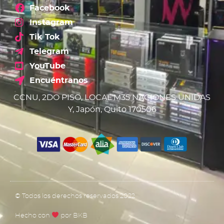
Facebook
Instagram
Tik Tok
Telegram
YouTube
Encuéntranos
CCNU, 2DO PISO, LOCAL M35 NACIONES UNIDAS
Y, Japón, Quito 170506
© Todos los derechos reservados 2022
Hecho con
por BKB​​