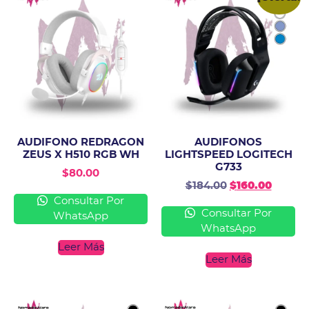
AUDIFONO REDRAGON
AUDIFONOS
ZEUS X H510 RGB WH
LIGHTSPEED LOGITECH
G733
$
80.00
$
184.00
$
160.00
Consultar Por
Consultar Por
WhatsApp
WhatsApp
Leer Más
Leer Más