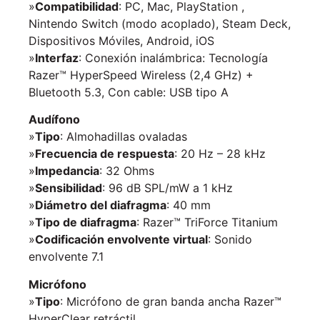
»
Compatibilidad
: PC, Mac, PlayStation ,
Nintendo Switch (modo acoplado), Steam Deck,
Dispositivos Móviles, Android, iOS
»
Interfaz
: Conexión inalámbrica: Tecnología
Razer™ HyperSpeed Wireless (2,4 GHz) +
Bluetooth 5.3, Con cable: USB tipo A
Audífono
»
Tipo
: Almohadillas ovaladas
»
Frecuencia de respuesta
: 20 Hz – 28 kHz
»
Impedancia
: 32 Ohms
»
Sensibilidad
: 96 dB SPL/mW a 1 kHz
»
Diámetro del diafragma
: 40 mm
»
Tipo de diafragma
: Razer™ TriForce Titanium
»
Codificación envolvente virtual
: Sonido
envolvente 7.1
Micrófono
»
Tipo
: Micrófono de gran banda ancha Razer™
HyperClear retráctil