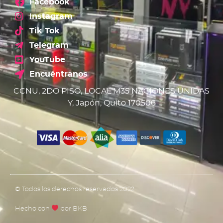
Facebook
Instagram
Tik Tok
Telegram
YouTube
Encuéntranos
CCNU, 2DO PISO, LOCAL M35 NACIONES UNIDAS
Y, Japón, Quito 170506
© Todos los derechos reservados 2022
Hecho con
por BKB​​