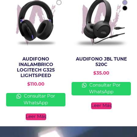
AUDIFONO
AUDIFONO JBL TUNE
INALAMBRICO
520C
LOGITECH G325
$
35.00
LIGHTSPEED
$
110.00
Consultar Por
WhatsApp
Consultar Por
WhatsApp
Leer Más
Leer Más