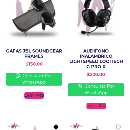
GAFAS JBL SOUNDGEAR
AUDIFONO
FRAMES
INALAMBRICO
LIGHTSPEED LOGITECH
$
150.00
G PRO X
$
220.00
Consultar Por
WhatsApp
Consultar Por
WhatsApp
Leer Más
Leer Más