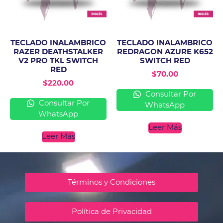
TECLADO INALAMBRICO
TECLADO INALAMBRICO
RAZER DEATHSTALKER
REDRAGON AZURE K652
V2 PRO TKL SWITCH
SWITCH RED
RED
$
70.00
$
220.00
Consultar Por
Consultar Por
WhatsApp
WhatsApp
Leer Más
Leer Más
Términos y Condiciones
Política de Privacidad