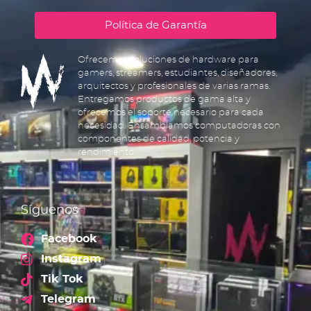
Política de Garantía
Ofrecemos soluciones de hardware para
gamers, streamers, estudiantes, diseñadores,
arquitectos y profesionales de varias ramas.
Entregamos productos de gama alta y
ofrecemos el soporte necesario para cada
necesidad. Ensamblamos computadoras con
componentes de calidad, potencia y
rendimiento.
Síguenos
Facebook
Instagram
Tik Tok
Telegram