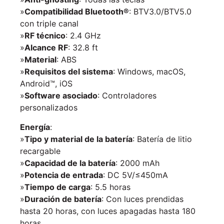
»
Compatibilidad Bluetooth®
: BTV3.0/BTV5.0
con triple canal
»
RF técnico
: 2.4 GHz
»
Alcance RF
: 32.8 ft
»
Material
: ABS
»
Requisitos del sistema
: Windows, macOS,
Android™, iOS
»
Software asociado
: Controladores
personalizados
Energía
:
»
Tipo y material de la batería
: Batería de litio
recargable
»
Capacidad de la batería
: 2000 mAh
»
Potencia de entrada
: DC 5V/≤450mA
»
Tiempo de carga
: 5.5 horas
»
Duración de batería
: Con luces prendidas
hasta 20 horas, con luces apagadas hasta 180
horas