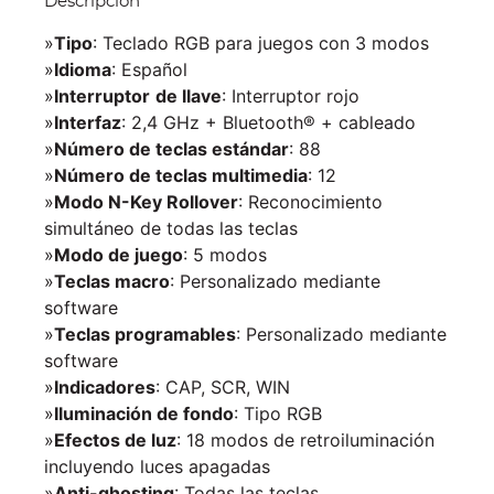
Descripción
»
Tipo
: Teclado RGB para juegos con 3 modos
»
Idioma
: Español
»
Interruptor
de llave
: Interruptor rojo
»
Interfaz
: 2,4 GHz + Bluetooth® + cableado
»
Número de teclas estándar
: 88
»
Número de teclas multimedia
: 12
»
Modo N-Key Rollover
: Reconocimiento
simultáneo de todas las teclas
»
Modo de juego
: 5 modos
»
Teclas macro
: Personalizado mediante
software
»
Teclas programables
: Personalizado mediante
software
»
Indicadores
: CAP, SCR, WIN
»
Iluminación de fondo
: Tipo RGB
»
Efectos de luz
: 18 modos de retroiluminación
incluyendo luces apagadas
»
Anti-ghosting
: Todas las teclas