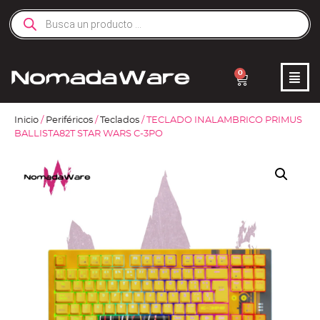
0
Inicio
/
Periféricos
/
Teclados
/ TECLADO INALAMBRICO PRIMUS
BALLISTA82T STAR WARS C-3PO