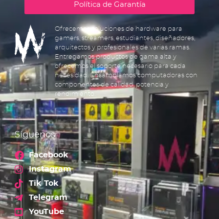
Política de Garantía
Ofrecemos soluciones de hardware para
gamers, streamers, estudiantes, diseñadores,
arquitectos y profesionales de varias ramas.
Entregamos productos de gama alta y
ofrecemos el soporte necesario para cada
necesidad. Ensamblamos computadoras con
componentes de calidad, potencia y
rendimiento.
Síguenos
Facebook
Instagram
Tik Tok
Telegram
YouTube