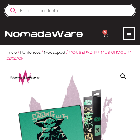
0
Inicio
/
Periféricos
/
Mousepad
/ MOUSEPAD PRIMUS GROGU M
32X27CM