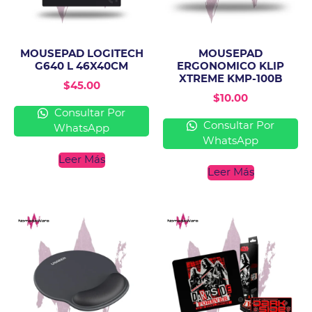
MOUSEPAD LOGITECH
MOUSEPAD
G640 L 46X40CM
ERGONOMICO KLIP
XTREME KMP-100B
$
45.00
$
10.00
Consultar Por
Consultar Por
WhatsApp
WhatsApp
Leer Más
Leer Más