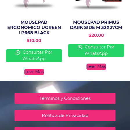
MOUSEPAD
MOUSEPAD PRIMUS
ERGONOMICO UGREEN
DARK SIDE M 32X27CM
LP668 BLACK
$
20.00
$
10.00
Consultar Por
Consultar Por
WhatsApp
WhatsApp
Leer Más
Leer Más
Términos y Condiciones
Política de Privacidad