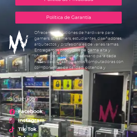
Política de Garantía
Ofrecemos soluciones de hardware para
gamers, streamers, estudiantes, diseñadores,
arquitectos y profesionales de varias ramas.
Entregamos productos de gama alta y
ofrecemos el soporte necesario para cada
necesidad. Ensamblamos computadoras con
componentes de calidad, potencia y
rendimiento.
Síguenos
Facebook
Instagram
Tik Tok