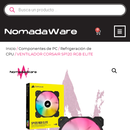
0
Inicio
/
Componentes de PC
/
Refrigeración de
CPU
/ VENTILADOR CORSAIR SP120 RGB ELITE