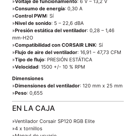
»
Voltaje de funcionamiento
: 6 V – 13,2 V
»
Consumo de energía
: 0,30 A
»
Control PWM
: Sí
»
Nivel de sonido
: 5 – 22,6 dBA
»
Presión estática del ventilador
: 0,28 – 1,46
mm-H2O
»
Compatibilidad con CORSAIR LINK
: Sí
»
Flujo de aire del ventilador
: 16,91 – 47,73 CFM
»
Tipo de flujo
: PRESIÓN ESTÁTICA
»
Velocidad
: 1500 +/- 10 % RPM
Dimensiones
»
Dimensiones del ventilador
: 120 mm x 25 mm
»
Peso
: 0,655
EN LA CAJA
»Ventilador Corsair SP120 RGB Elite
»4 x tornillos
»Manaul de usuario