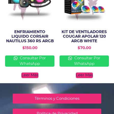
ENFRIAMIENTO
KIT DE VENTILADORES
LIQUIDO CORSAIR
COUGAR APOLAR 120
NAUTILUS 360 RS ARGB
ARGB WHITE
$
150.00
$
70.00
Consultar Por
Consultar Por
WhatsApp
WhatsApp
Leer Más
Leer Más
Términos y Condiciones
Política de Privacidad