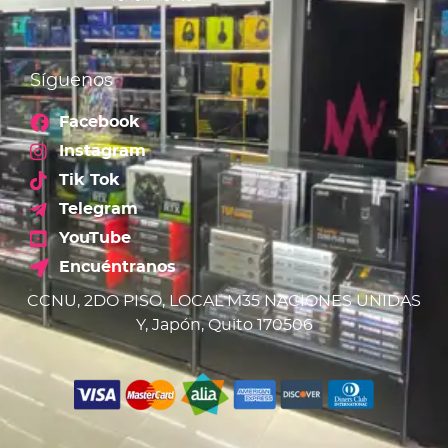
Síguenos
Facebook
Instagram
Tik Tok
Telegram
YouTube
Encuéntranos
CCNU, 2DO PISO, LOCAL M35 NACIONES UNIDAS
Y, Japón, Quito 170506