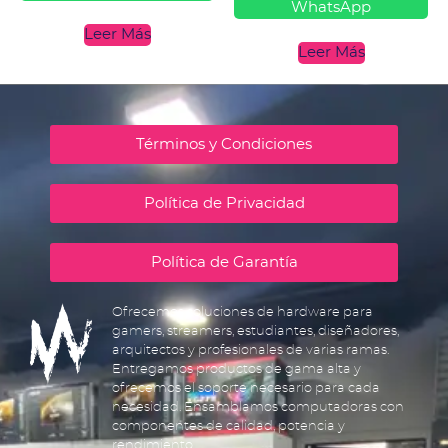
WhatsApp
Leer Más
Leer Más
Términos y Condiciones
Política de Privacidad
Política de Garantía
Ofrecemos soluciones de hardware para
gamers, streamers, estudiantes, diseñadores,
arquitectos y profesionales de varias ramas.
Entregamos productos de gama alta y
ofrecemos el soporte necesario para cada
necesidad. Ensamblamos computadoras con
componentes de calidad, potencia y
rendimiento.