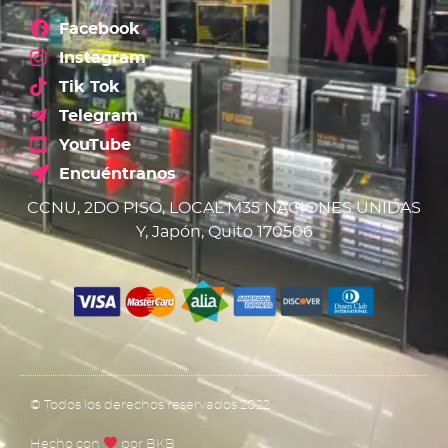
Facebook
Instagram
Tik Tok
Telegram
YouTube
Encuéntranos
CCNU, 2DO PISO, LOCAL M35 NACIONES UNIDAS
Y, Japón, Quito 170506
© Todos los derechos reservados 2022
Hecho con
por BKB​​