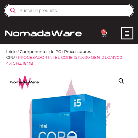
0
Inicio
/
Componentes de PC
/
Procesadores -
CPU
/ PROCESADOR INTEL CORE I5 12400 GEN12 LGA1700
4.4GHZ 18MB