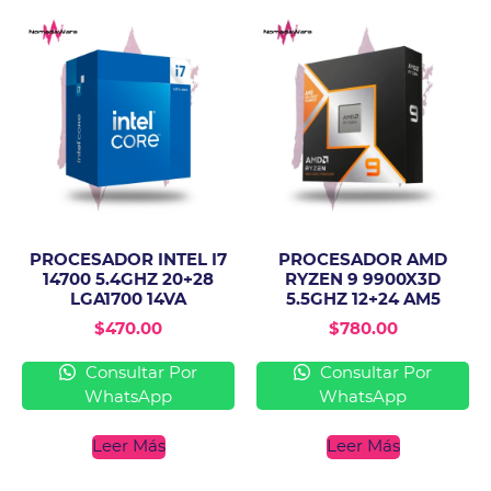
PROCESADOR INTEL I7
PROCESADOR AMD
14700 5.4GHZ 20+28
RYZEN 9 9900X3D
LGA1700 14VA
5.5GHZ 12+24 AM5
$
470.00
$
780.00
Consultar Por
Consultar Por
WhatsApp
WhatsApp
Leer Más
Leer Más