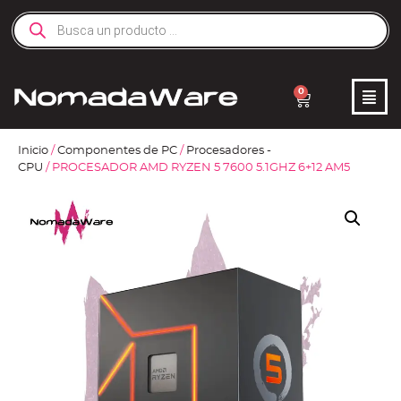
0
Inicio
/
Componentes de PC
/
Procesadores -
CPU
/ PROCESADOR AMD RYZEN 5 7600 5.1GHZ 6+12 AM5