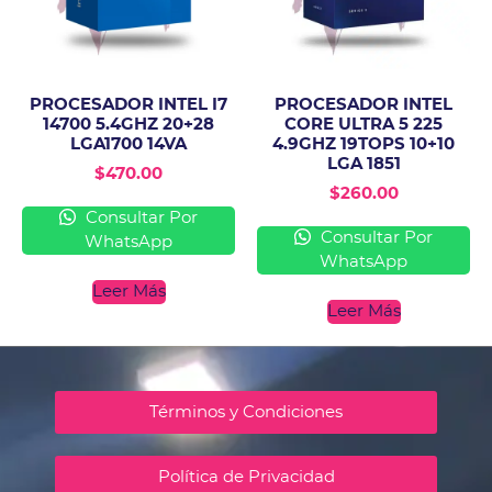
PROCESADOR INTEL I7
PROCESADOR INTEL
14700 5.4GHZ 20+28
CORE ULTRA 5 225
LGA1700 14VA
4.9GHZ 19TOPS 10+10
LGA 1851
$
470.00
$
260.00
Consultar Por
Consultar Por
WhatsApp
WhatsApp
Leer Más
Leer Más
Términos y Condiciones
Política de Privacidad