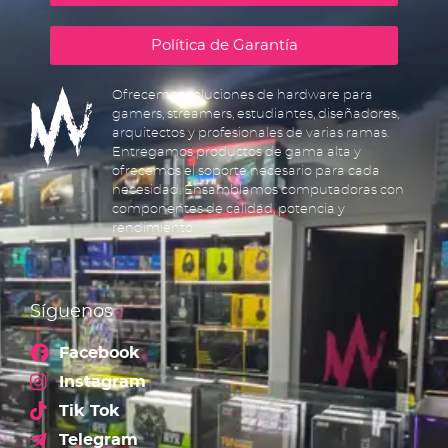
Política de Garantía
Ofrecemos soluciones de hardware para
gamers, streamers, estudiantes, diseñadores,
arquitectos y profesionales de varias ramas.
Entregamos productos de gama alta y
ofrecemos el soporte necesario para cada
necesidad. Ensamblamos computadoras con
componentes de calidad, potencia y
rendimiento.
Síguenos
Facebook
Instagram
Tik Tok
Telegram