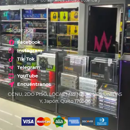
componentes de calidad, potencia y
rendimiento.
Síguenos
Facebook
Instagram
Tik Tok
Telegram
YouTube
Encuéntranos
CCNU, 2DO PISO, LOCAL M35 NACIONES UNIDAS
Y, Japón, Quito 170506