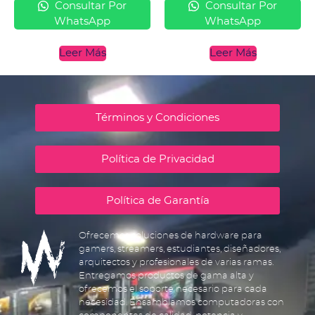
Consultar Por
Consultar Por
WhatsApp
WhatsApp
Leer Más
Leer Más
Términos y Condiciones
Política de Privacidad
Política de Garantía
Ofrecemos soluciones de hardware para
gamers, streamers, estudiantes, diseñadores,
arquitectos y profesionales de varias ramas.
Entregamos productos de gama alta y
ofrecemos el soporte necesario para cada
necesidad. Ensamblamos computadoras con