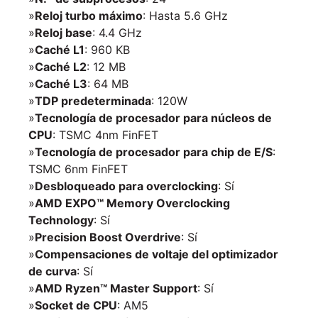
»
Reloj turbo máximo
: Hasta 5.6 GHz
»
Reloj base
: 4.4 GHz
»
Caché L1
: 960 KB
»
Caché L2
: 12 MB
»
Caché L3
: 64 MB
»
TDP predeterminada
: 120W
»
Tecnología de procesador para núcleos de
CPU
: TSMC 4nm FinFET
»
Tecnología de procesador para chip de E/S
:
TSMC 6nm FinFET
»
Desbloqueado para overclocking
: Sí
»
AMD EXPO™ Memory Overclocking
Technology
: Sí
»
Precision Boost Overdrive
: Sí
»
Compensaciones de voltaje del optimizador
de curva
: Sí
»
AMD Ryzen™ Master Support
: Sí
»
Socket de CPU
: AM5