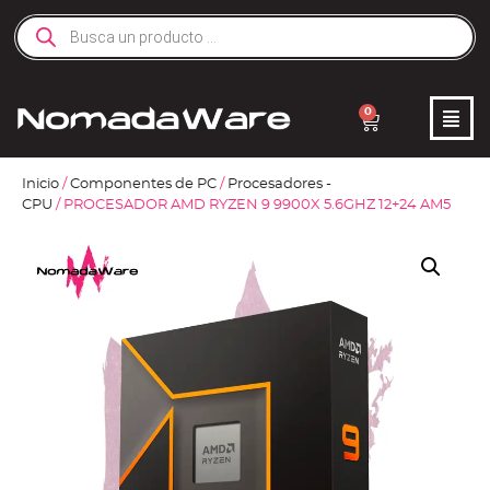
0
Inicio
/
Componentes de PC
/
Procesadores -
CPU
/ PROCESADOR AMD RYZEN 9 9900X 5.6GHZ 12+24 AM5