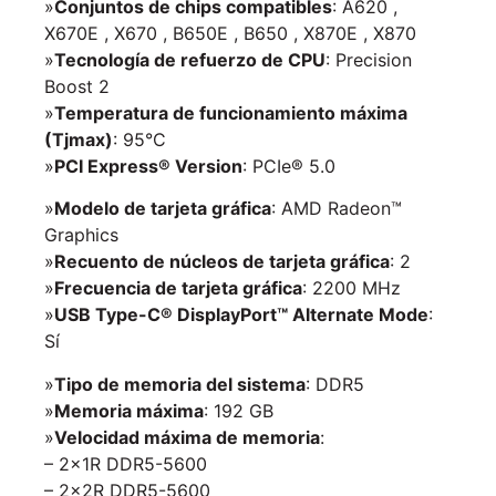
»
Conjuntos de chips compatibles
: A620 ,
X670E , X670 , B650E , B650 , X870E , X870
»
Tecnología de refuerzo de CPU
: Precision
Boost 2
»
Temperatura de funcionamiento máxima
(Tjmax)
: 95°C
»
PCI Express® Version
: PCIe® 5.0
»
Modelo de tarjeta gráfica
: AMD Radeon™
Graphics
»
Recuento de núcleos de tarjeta gráfica
: 2
»
Frecuencia de tarjeta gráfica
: 2200 MHz
»
USB Type-C® DisplayPort™ Alternate Mode
:
Sí
»
Tipo de memoria del sistema
: DDR5
»
Memoria máxima
: 192 GB
»
Velocidad máxima de memoria
:
– 2x1R DDR5-5600
– 2x2R DDR5-5600