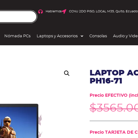
Hablemos
CCNU 2DO PISO, LOCAL M35, Quito, Ecuado
Nómada PCs
Laptops y Accesorios
Consolas
Audio y Vid
LAPTOP AC
PH16-71
Precio EFECTIVO (incl
$
3565.0
Precio TARJETA DE CR