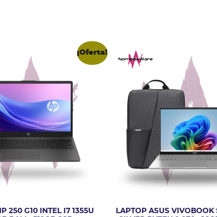
¡Oferta!
 250 G10 INTEL I7 1355U
LAPTOP ASUS VIVOBOOK 