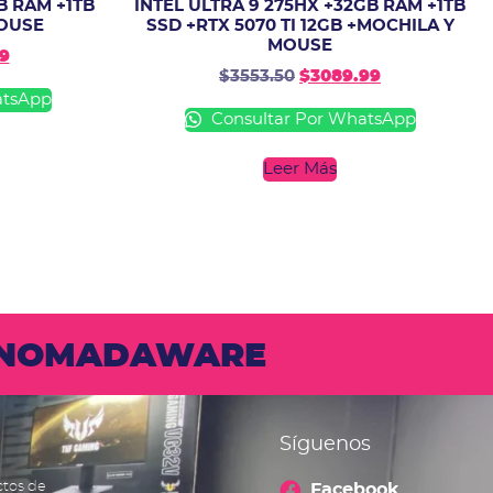
B RAM +1TB
INTEL ULTRA 9 275HX +32GB RAM +1TB
MOUSE
SSD +RTX 5070 TI 12GB +MOCHILA Y
MOUSE
9
$
3553.50
$
3089.99
atsApp
Consultar Por WhatsApp
Leer Más
N NOMADAWARE
Síguenos
ctos de
Facebook