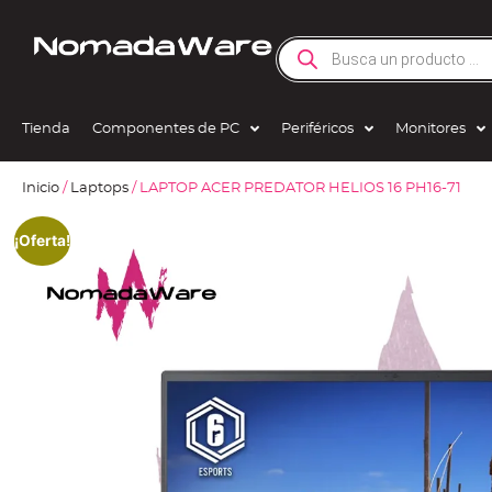
Tienda
Componentes de PC
Periféricos
Monitores
Inicio
/
Laptops
/ LAPTOP ACER PREDATOR HELIOS 16 PH16-71
¡Oferta!