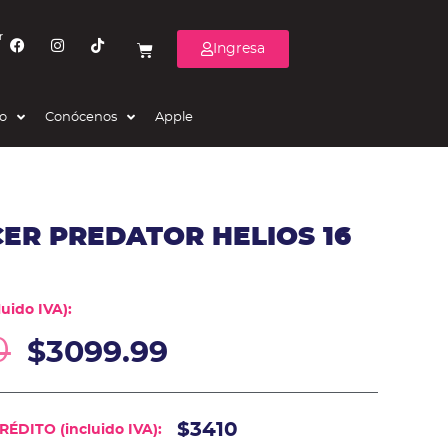
r
Ingresa
eo
Conócenos
Apple
ER PREDATOR HELIOS 16
uido IVA):
0
$
3099.99
$3410
ÉDITO (incluido IVA):