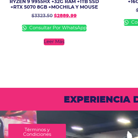
RYZEN 9 9955HX +32G RAM +1TB SSD
+16
+RTX 5070 8GB +MOCHILA Y MOUSE
$
3323.50
$
2889.99
Con
Consultar Por WhatsApp
Leer Más
EXPERIENCIA
Términos y
Condiciones