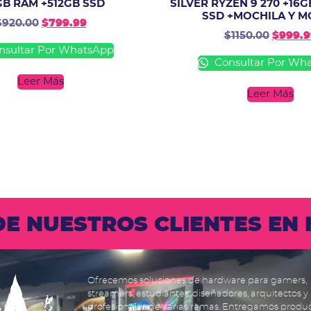
GB RAM +512GB SSD
SILVER RYZEN 9 270 +16G
SSD +MOCHILA Y 
$
920.00
$
799.99
$
1150.00
$
999.9
sultar Por WhatsApp
Consultar Por Wh
Leer Más
Leer Más
 DE NUESTROS CLIENTES E
Ofrecemos soluciones de hardware para gamers,
streamers, estudiantes, diseñadores, arquitectos y
profesionales de varias ramas. Entregamos produ