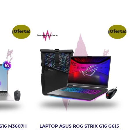
¡Oferta!
¡Oferta!
S16 M3607H
LAPTOP ASUS ROG STRIX G16 G615