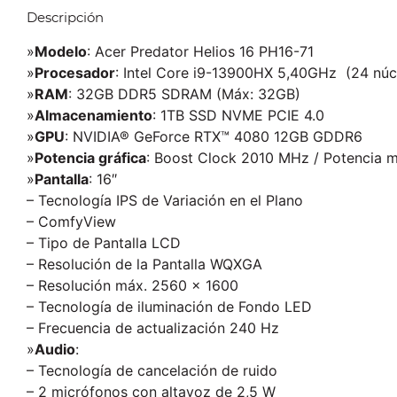
Descripción
»
Modelo
: Acer Predator Helios 16 PH16-71
»
Procesador
: Intel Core i9-13900HX 5,40GHz (24 nú
»
RAM
: 32GB DDR5 SDRAM (Máx: 32GB)
»
Almacenamiento
: 1TB SSD NVME PCIE 4.0
»
GPU
: NVIDIA® GeForce RTX™ 4080 12GB GDDR6
»
Potencia gráfica
: Boost Clock 2010 MHz / Potencia 
»
Pantalla
: 16″
– Tecnología IPS de Variación en el Plano
– ComfyView
– Tipo de Pantalla LCD
– Resolución de la Pantalla WQXGA
– Resolución máx. 2560 x 1600
– Tecnología de iluminación de Fondo LED
– Frecuencia de actualización 240 Hz
»
Audio
:
– Tecnología de cancelación de ruido
– 2 micrófonos con altavoz de 2,5 W