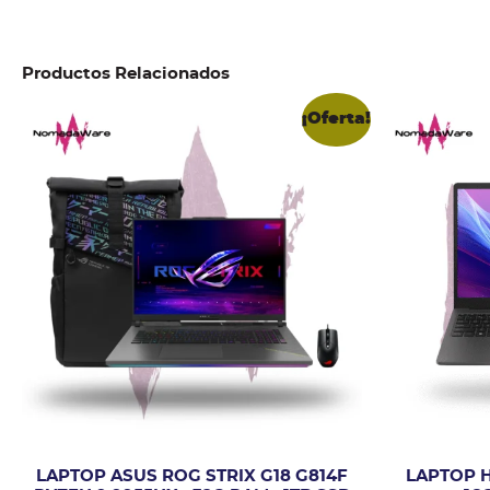
Productos Relacionados
¡Oferta!
LAPTOP ASUS ROG STRIX G18 G814F
LAPTOP HP