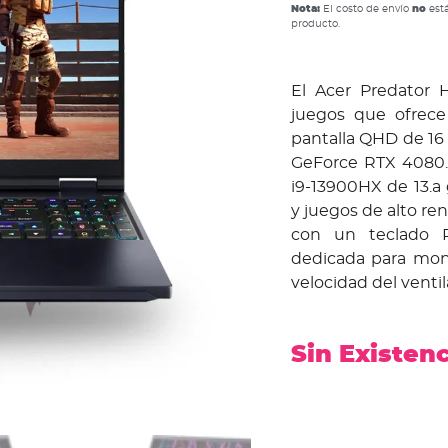
Nota:
El costo de envío
no
está
producto.
El Acer Predator H
juegos que ofrece
pantalla QHD de 16 
GeForce RTX 4080.
i9-13900HX de 13.a
y juegos de alto re
con un teclado R
dedicada para moni
velocidad del ventil
Sin Existen