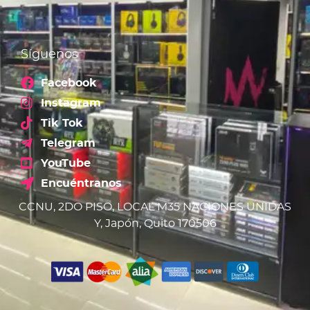
Síguenos
Facebook
Instagram
Tik Tok
Telegram
YouTube
Encuéntranos
CCNU, 2DO PISO, LOCAL M35 NACIONES UNIDAS
Y, Japón, Quito 170506