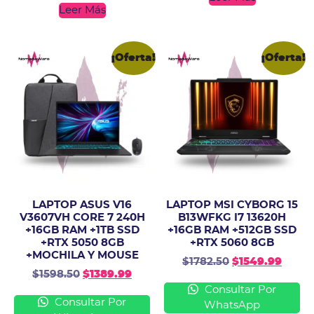
Leer Más
¡Oferta!
¡Oferta!
LAPTOP ASUS V16
LAPTOP MSI CYBORG 15
V3607VH CORE 7 240H
B13WFKG I7 13620H
+16GB RAM +1TB SSD
+16GB RAM +512GB SSD
+RTX 5050 8GB
+RTX 5060 8GB
+MOCHILA Y MOUSE
$
1782.50
$
1549.99
$
1598.50
$
1389.99
Consultar Por
Consultar Por
WhatsApp