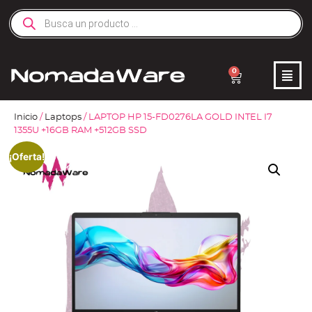
0
Inicio
/
Laptops
/ LAPTOP HP 15-FD0276LA GOLD INTEL I7
1355U +16GB RAM +512GB SSD
¡Oferta!