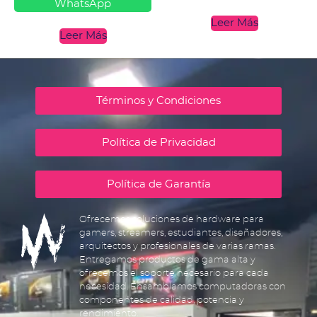
WhatsApp
Leer Más
Leer Más
Términos y Condiciones
Política de Privacidad
Política de Garantía
Ofrecemos soluciones de hardware para
gamers, streamers, estudiantes, diseñadores,
arquitectos y profesionales de varias ramas.
Entregamos productos de gama alta y
ofrecemos el soporte necesario para cada
necesidad. Ensamblamos computadoras con
componentes de calidad, potencia y
rendimiento.