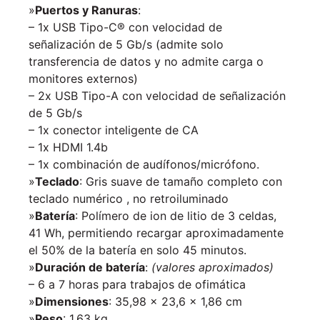
»
Puertos y Ranuras
:
– 1x USB Tipo-C® con velocidad de
señalización de 5 Gb/s (admite solo
transferencia de datos y no admite carga o
monitores externos)
– 2x USB Tipo-A con velocidad de señalización
de 5 Gb/s
– 1x conector inteligente de CA
– 1x HDMI 1.4b
– 1x combinación de audífonos/micrófono.
»
Teclado
: Gris suave de tamaño completo con
teclado numérico , no retroiluminado
»
Batería
: Polímero de ion de litio de 3 celdas,
41 Wh, permitiendo recargar aproximadamente
el 50% de la batería en solo 45 minutos.
»
Duración de batería
:
(valores aproximados)
– 6 a 7 horas para trabajos de ofimática
»
Dimensiones
: 35,98 x 23,6 x 1,86 cm
»
Peso
: 1.63 kg