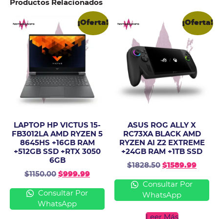
Productos Relacionados
¡Oferta!
¡Oferta!
LAPTOP HP VICTUS 15-
ASUS ROG ALLY X
FB3012LA AMD RYZEN 5
RC73XA BLACK AMD
8645HS +16GB RAM
RYZEN AI Z2 EXTREME
+512GB SSD +RTX 3050
+24GB RAM +1TB SSD
6GB
$
1828.50
$
1589.99
$
1150.00
$
999.99
Consultar Por
Consultar Por
WhatsApp
WhatsApp
Leer Más