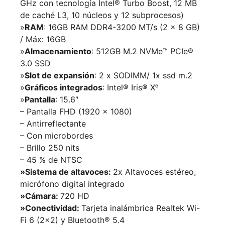
GHz con tecnología Intel® Turbo Boost, 12 MB
de caché L3, 10 núcleos y 12 subprocesos)
»
RAM
: 16GB RAM DDR4-3200 MT/s (2 x 8 GB)
/ Máx: 16GB
»
Almacenamiento
: 512GB M.2 NVMe™ PCIe®
3.0 SSD
»
Slot de expansión
: 2 x SODIMM/ 1x ssd m.2
»
Gráficos integrados
: Intel® Iris® Xᵉ
»
Pantalla
: 15.6″
– Pantalla FHD (1920 x 1080)
– Antirreflectante
– Con microbordes
– Brillo 250 nits
– 45 % de NTSC
»Sistema de altavoces:
2x Altavoces estéreo,
micrófono digital integrado
»Cámara:
720 HD
»Conectividad:
Tarjeta inalámbrica Realtek Wi-
Fi 6 (2×2) y Bluetooth® 5.4