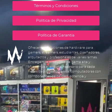
Términos y Condiciones
Política de Privacidad
Política de Garantía
Ofrecemos soluciones de hardware para
gamers, streamers, estudiantes, diseñadores,
arquitectos y profesionales de varias ramas.
Entregamos productos de gama alta y
ofrecemos el soporte necesario para cada
necesidad. Ensamblamos computadoras con
componentes de calidad, potencia y
rendimiento.
Síguenos