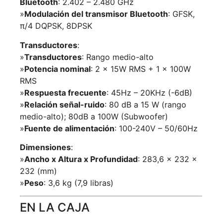
Bluetooth
: 2.402 – 2.480 GHz
»
Modulación del transmisor Bluetooth
: GFSK,
π/4 DQPSK, 8DPSK
Transductores
:
»
Transductores
: Rango medio-alto
»
Potencia nominal
: 2 x 15W RMS + 1 x 100W
RMS
»
Respuesta frecuente
: 45Hz – 20KHz (-6dB)
»
Relación señal-ruido
: 80 dB a 15 W (rango
medio-alto); 80dB a 100W (Subwoofer)
»
Fuente de alimentación
: 100-240V – 50/60Hz
Dimensiones
:
»
Ancho x Altura x Profundidad
: 283,6 x 232 x
232 (mm)
»
Peso
: 3,6 kg (7,9 libras)
EN LA CAJA