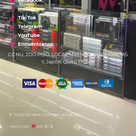
Facebook
Instagram
Tik Tok
Telegram
YouTube
Encuéntranos
CCNU, 2DO PISO, LOCAL M35 NACIONES UNIDAS
Y, Japón, Quito 170506
© Todos los derechos reservados 2022
Hecho con
por BKB​​