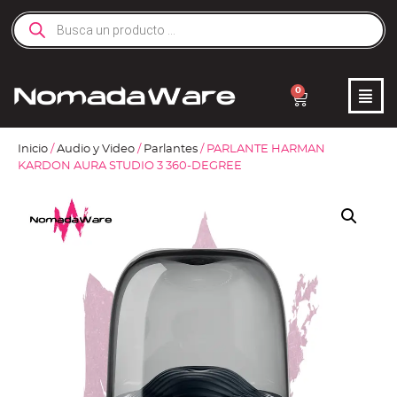
0
Inicio
/
Audio y Video
/
Parlantes
/ PARLANTE HARMAN
KARDON AURA STUDIO 3 360-DEGREE