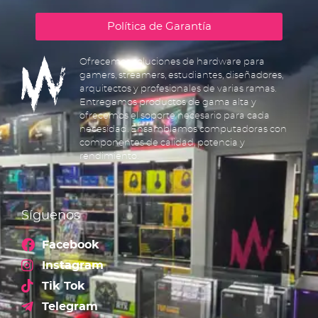
Política de Garantía
Ofrecemos soluciones de hardware para
gamers, streamers, estudiantes, diseñadores,
arquitectos y profesionales de varias ramas.
Entregamos productos de gama alta y
ofrecemos el soporte necesario para cada
necesidad. Ensamblamos computadoras con
componentes de calidad, potencia y
rendimiento.
Síguenos
Facebook
Instagram
Tik Tok
Telegram