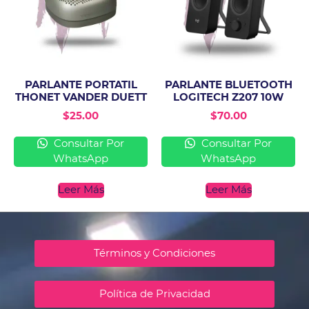
PARLANTE PORTATIL
PARLANTE BLUETOOTH
THONET VANDER DUETT
LOGITECH Z207 10W
$
25.00
$
70.00
Consultar Por
Consultar Por
WhatsApp
WhatsApp
Leer Más
Leer Más
Términos y Condiciones
Política de Privacidad