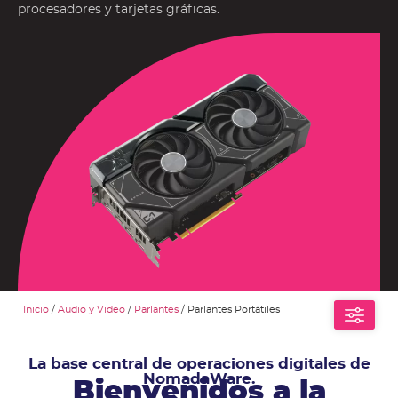
procesadores y tarjetas gráficas.
Inicio
/
Audio y Video
/
Parlantes
/ Parlantes Portátiles
La base central de operaciones digitales de
NomadaWare.
Bienvenidos a la