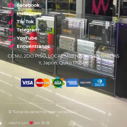
Facebook
Instagram
Tik Tok
Telegram
YouTube
Encuéntranos
CCNU, 2DO PISO, LOCAL M35 NACIONES UNIDAS
Y, Japón, Quito 170506
© Todos los derechos reservados 2022
Hecho con
por BKB​​