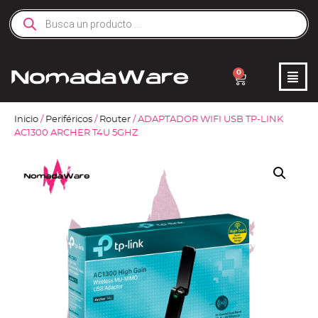
0
Inicio
/
Periféricos
/
Router
/ ADAPTADOR WIFI USB TP-LINK
AC1300 ARCHER T4U 5GHZ