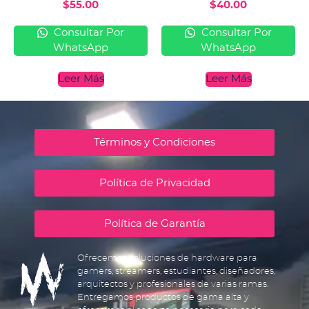
$
55.00
$
40.00
Consultar Por
Consultar Por
WhatsApp
WhatsApp
Leer Más
Leer Más
Términos y Condiciones
Política de Privacidad
Política de Garantía
Ofrecemos soluciones de hardware para
gamers, streamers, estudiantes, diseñadores,
arquitectos y profesionales de varias ramas.
Entregamos productos de gama alta y