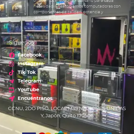
ofrecemos el soporte necesario para cada
necesidad. Ensamblamos computadoras con
componentes de calidad, potencia y
rendimiento.
Síguenos
Facebook
Instagram
Tik Tok
Telegram
YouTube
Encuéntranos
CCNU, 2DO PISO, LOCAL M35 NACIONES UNIDAS
Y, Japón, Quito 170506