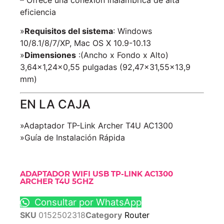
eficiencia
»
Requisitos del sistema
: Windows
10/8.1/8/7/XP, Mac OS X 10.9-10.13
»
Dimensiones
:(Ancho x Fondo x Alto)
3,64×1,24×0,55 pulgadas (92,47×31,55×13,9
mm)
EN LA CAJA
»Adaptador TP-Link Archer T4U AC1300
»Guía de Instalación Rápida
ADAPTADOR WIFI USB TP-LINK AC1300
ARCHER T4U 5GHZ
Consultar por WhatsApp
SKU
0152502318
Category
Router