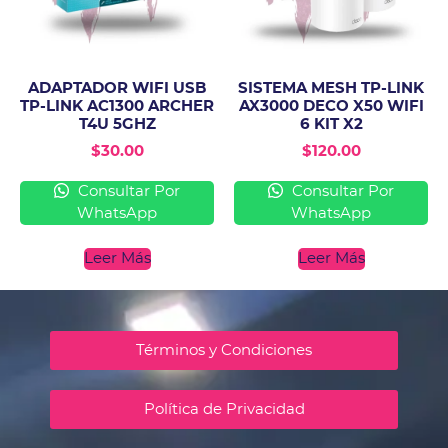
ADAPTADOR WIFI USB
SISTEMA MESH TP-LINK
TP-LINK AC1300 ARCHER
AX3000 DECO X50 WIFI
T4U 5GHZ
6 KIT X2
$
30.00
$
120.00
Consultar Por
Consultar Por
WhatsApp
WhatsApp
Leer Más
Leer Más
Términos y Condiciones
Política de Privacidad