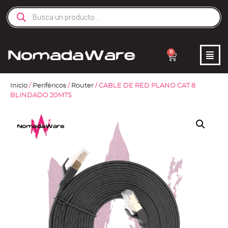
0
Inicio
/
Periféricos
/
Router
/ CABLE DE RED PLANO CAT 8
BLINDADO 20MTS