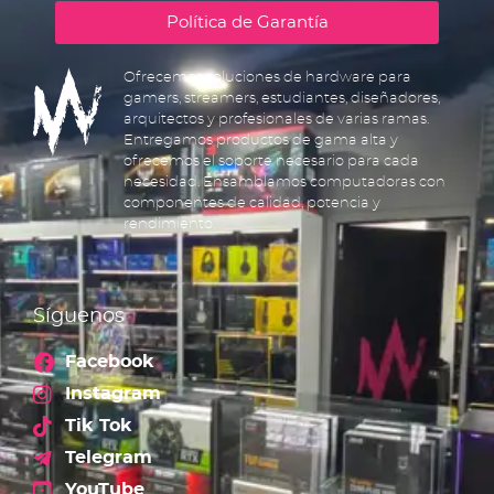
Política de Garantía
Ofrecemos soluciones de hardware para
gamers, streamers, estudiantes, diseñadores,
arquitectos y profesionales de varias ramas.
Entregamos productos de gama alta y
ofrecemos el soporte necesario para cada
necesidad. Ensamblamos computadoras con
componentes de calidad, potencia y
rendimiento.
Síguenos
Facebook
Instagram
Tik Tok
Telegram
YouTube