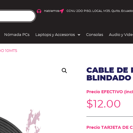
Hablemos
CCNU 2DO PISO, LOCAL M35, Quito, Ecuado
Nómada PCs
Laptops y Accesorios
Consolas
Audio y Vid
DO 10MTS
CABLE DE 
BLINDADO
Precio EFECTIVO (incl
$
12.00
Precio TARJETA DE CR