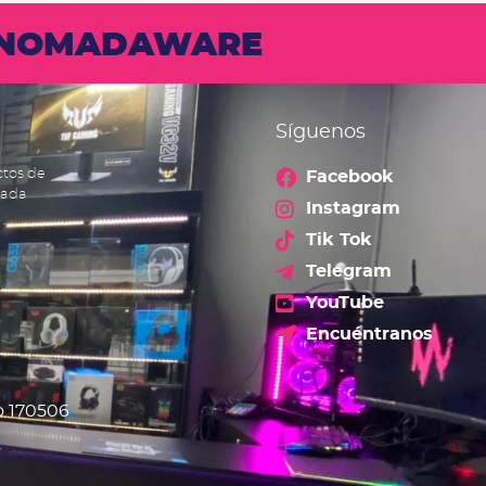
N NOMADAWARE
Síguenos
ctos de
Facebook
cada
Instagram
Tik Tok
Telegram
YouTube
Encuéntranos
o 170506