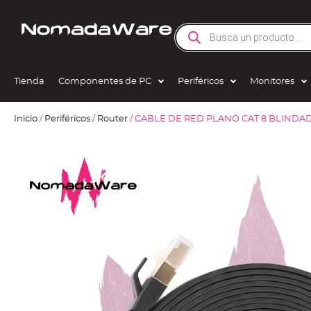
Tienda
Componentes de PC
Periféricos
Monitores
Inicio
/
Periféricos
/
Router
/ CABLE DE RED PLANO CAT 8 BLINDA