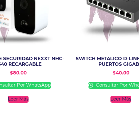
 SEGURIDAD NEXXT NHC-
SWITCH METALICO D-LINK
640 RECARGABLE
PUERTOS GIGAB
$
80.00
$
40.00
sultar Por WhatsApp
Consultar Por Wh
Leer Más
Leer Más