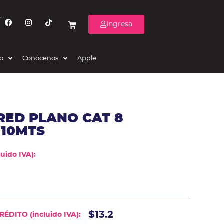
r
Ingresa
eo
Conócenos
Apple
RED PLANO CAT 8
 10MTS
uido IVA):
$13.2
ÉDITO (incluido IVA):