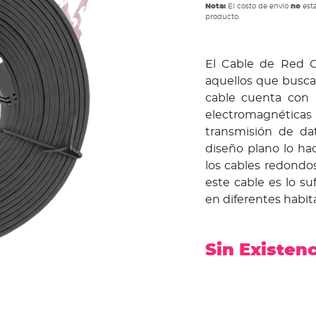
Nota:
El costo de envío
no
está
producto.
El Cable de Red C
aquellos que busca
cable cuenta con 
electromagnéticas
transmisión de da
diseño plano lo ha
los cables redondos
este cable es lo su
en diferentes habit
Sin Existen