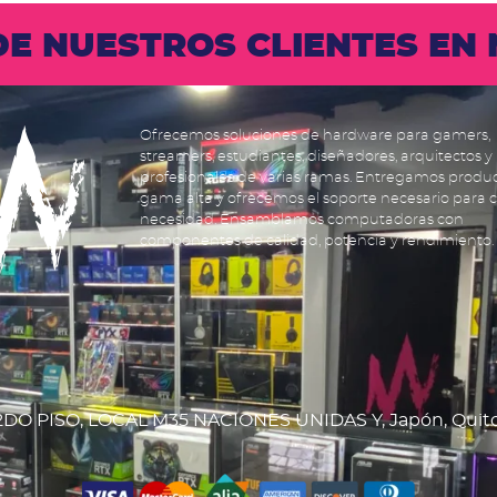
 DE NUESTROS CLIENTES E
Ofrecemos soluciones de hardware para gamers,
streamers, estudiantes, diseñadores, arquitectos y
profesionales de varias ramas. Entregamos produ
gama alta y ofrecemos el soporte necesario para 
necesidad. Ensamblamos computadoras con
componentes de calidad, potencia y rendimiento.
DO PISO, LOCAL M35 NACIONES UNIDAS Y, Japón, Quit