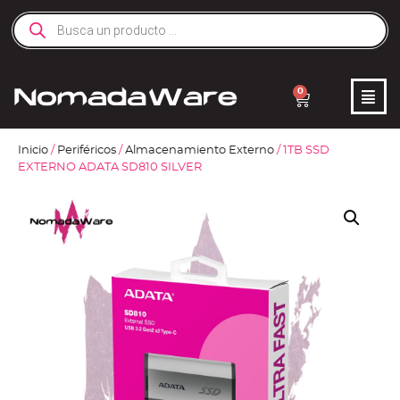
0
Inicio
/
Periféricos
/
Almacenamiento Externo
/ 1TB SSD
EXTERNO ADATA SD810 SILVER