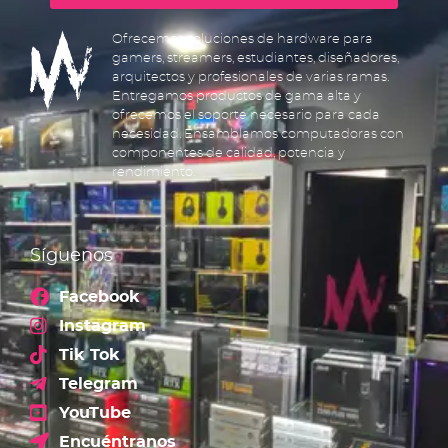
Ofrecemos soluciones de hardware para
gamers, streamers, estudiantes, diseñadores,
arquitectos y profesionales de varias ramas.
Entregamos productos de gama alta y
ofrecemos el soporte necesario para cada
necesidad. Ensamblamos computadoras con
componentes de calidad, potencia y
rendimiento.
Síguenos
Facebook
Instagram
Tik Tok
Telegram
YouTube
Encuéntranos