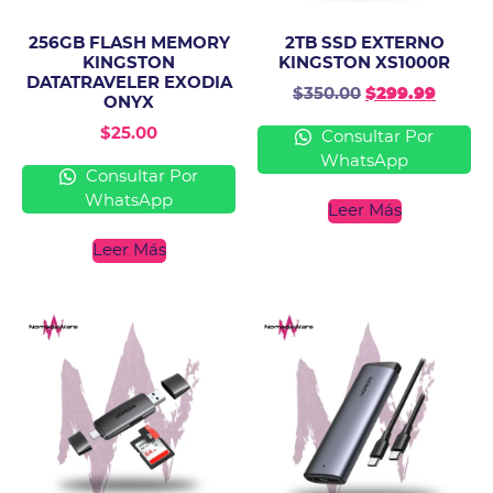
256GB FLASH MEMORY
2TB SSD EXTERNO
KINGSTON
KINGSTON XS1000R
DATATRAVELER EXODIA
$
350.00
$
299.99
ONYX
$
25.00
Consultar Por
WhatsApp
Consultar Por
WhatsApp
Leer Más
Leer Más