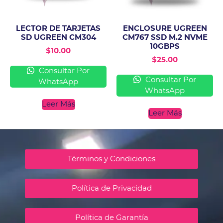
LECTOR DE TARJETAS
ENCLOSURE UGREEN
SD UGREEN CM304
CM767 SSD M.2 NVME
10GBPS
$
10.00
$
25.00
Consultar Por
Consultar Por
WhatsApp
WhatsApp
Leer Más
Leer Más
Términos y Condiciones
Política de Privacidad
Política de Garantía