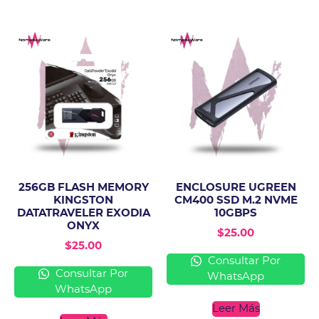
256GB FLASH MEMORY
ENCLOSURE UGREEN
KINGSTON
CM400 SSD M.2 NVME
DATATRAVELER EXODIA
10GBPS
ONYX
$
25.00
$
25.00
Consultar Por
Consultar Por
WhatsApp
WhatsApp
Leer Más