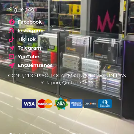
Síguenos
Facebook
Instagram
Tik Tok
Telegram
YouTube
Encuéntranos
CCNU, 2DO PISO, LOCAL M35 NACIONES UNIDAS
Y, Japón, Quito 170506