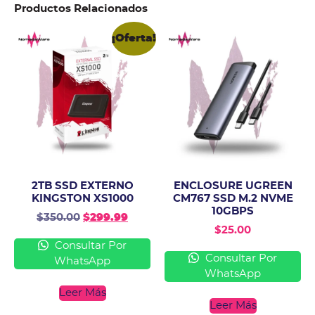
Productos Relacionados
¡Oferta!
2TB SSD EXTERNO
ENCLOSURE UGREEN
KINGSTON XS1000
CM767 SSD M.2 NVME
10GBPS
$
350.00
$
299.99
$
25.00
Consultar Por
Consultar Por
WhatsApp
WhatsApp
Leer Más
Leer Más