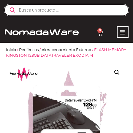
0
Inicio
/
Periféricos
/
Almacenamiento Externo
/ FLASH MEMORY
KINGSTON 128GB DATATRAVELER EXODIA M