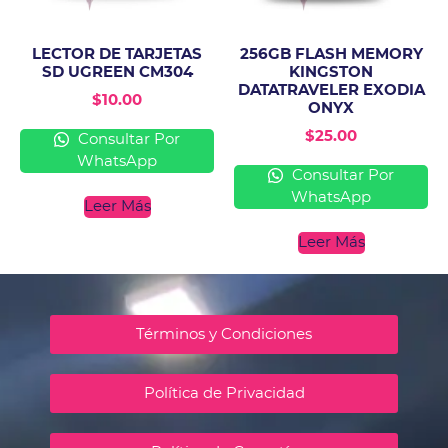
LECTOR DE TARJETAS
256GB FLASH MEMORY
SD UGREEN CM304
KINGSTON
DATATRAVELER EXODIA
$
10.00
ONYX
$
25.00
Consultar Por
WhatsApp
Consultar Por
WhatsApp
Leer Más
Leer Más
Términos y Condiciones
Política de Privacidad