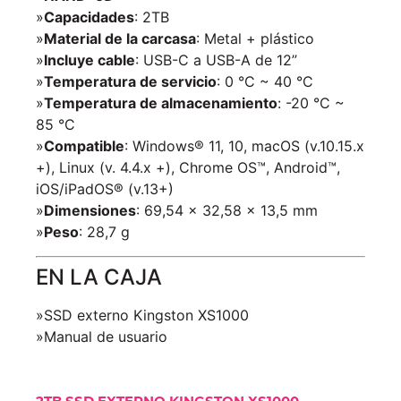
»
Capacidades
: 2TB
»
Material de la carcasa
: Metal + plástico
»
Incluye cable
: USB-C a USB-A de 12”
»
Temperatura de servicio
: 0 °C ~ 40 °C
»
Temperatura de almacenamiento
: -20 °C ~
85 °C
»
Compatible
: Windows® 11, 10, macOS (v.10.15.x
+), Linux (v. 4.4.x +), Chrome OS™, Android™,
iOS/iPadOS® (v.13+)
»
Dimensiones
: 69,54 x 32,58 x 13,5 mm
»
Peso
: 28,7 g
EN LA CAJA
»SSD externo Kingston XS1000
»Manual de usuario