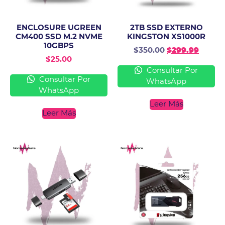
ENCLOSURE UGREEN
2TB SSD EXTERNO
CM400 SSD M.2 NVME
KINGSTON XS1000R
10GBPS
$
350.00
$
299.99
$
25.00
Consultar Por
Consultar Por
WhatsApp
WhatsApp
Leer Más
Leer Más