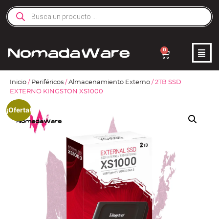
0
Inicio
/
Periféricos
/
Almacenamiento Externo
/ 2TB SSD
EXTERNO KINGSTON XS1000
¡Oferta!