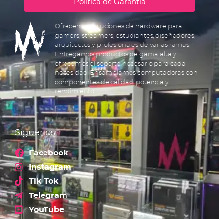
Política de Garantía
Ofrecemos soluciones de hardware para
gamers, streamers, estudiantes, diseñadores,
arquitectos y profesionales de varias ramas.
Entregamos productos de gama alta y
ofrecemos el soporte necesario para cada
necesidad. Ensamblamos computadoras con
componentes de calidad, potencia y
rendimiento.
Síguenos
Facebook
Instagram
Tik Tok
Telegram
YouTube